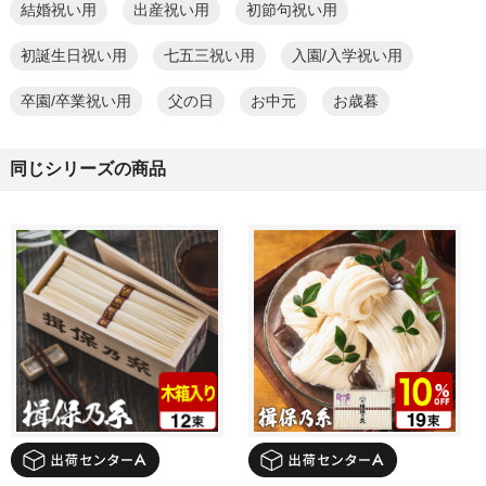
結婚祝い用
出産祝い用
初節句祝い用
初誕生日祝い用
七五三祝い用
入園/入学祝い用
卒園/卒業祝い用
父の日
お中元
お歳暮
同じシリーズの商品