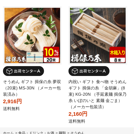
そうめん ギフト 揖保の糸 夢双
内祝い ギフト 食べ物 そうめん
（20束) MS-30N （メーカー包
ギフト 揖保の糸 「金胡麻」(8
装済み）
束) KG-20N （手延素麺 揖保乃
糸 いぼのいと 素麺 金ごま）
2,916円
（メーカー包装済）
送料無料
2,160円
送料無料
ホーム
>
食品・ドリンク・お酒
>
麺類
>
そうめん