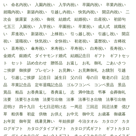
い 命名内祝い 入園内祝い 入学内祝い 卒園内祝い 卒業内祝い
就職内祝い 新築内祝い 引越し内祝い 快気内祝い 開店内祝い 二
次会 披露宴 お祝い 御祝 結婚式 結婚祝い 出産祝い 初節句
七五三 入園祝い 入学祝い 卒園祝い 卒業祝い 成人式 就職祝
い 昇進祝い 新築祝い 上棟祝い 引っ越し祝い 引越し祝い 開店
祝い 退職祝い 快気祝い 全快祝い 初老祝い 還暦祝い 古稀祝
い 喜寿祝い 傘寿祝い 米寿祝い 卒寿祝い 白寿祝い 長寿祝い
金婚式 銀婚式 ダイヤモンド婚式 結婚記念日 ギフト ギフトセッ
ト セット 詰め合わせ 贈答品 お返し お礼 御礼 ごあいさつ
ご挨拶 御挨拶 プレゼント お見舞い お見舞御礼 お餞別 引越
し 引越しご挨拶 記念日 誕生日 父の日 母の日 敬老の日 記念
品 卒業記念品 定年退職記念品 ゴルフコンペ コンペ景品 景品
賞品 粗品 お香典返し 香典返し 志 満中陰志 弔事 会葬御礼
法要 法要引き出物 法要引出物 法事 法事引き出物 法事引出物
忌明け 四十九日 七七日忌明け志 一周忌 三回忌 回忌法要 偲び
草 粗供養 初盆 供物 お供え お中元 御中元 お歳暮 御歳暮
お年賀 御年賀 残暑見舞い 年始挨拶 今治タオル カタログ カタ
ログギフト カタログタイプギフト カタログ式ギフト ギフトカタロ
グ グルメカタログ セレクトギフト チョイスカタログ チョイスギ