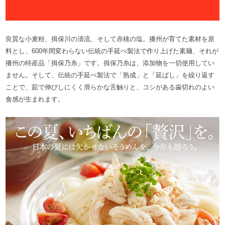
良質な小麦粉、揖保川の清流、そして赤穂の塩。播州が育てた素材を原
料とし、600年間変わらない伝統の手延べ製法で作り上げた素麺、それが
播州の特産品「揖保乃糸」です。揖保乃糸は、添加物を一切使用してい
ません。そして、伝統の手延べ製法で「熟成」と「延ばし」を繰り返す
ことで、茹で伸びしにくく滑らかな舌触りと、コシがある歯切れのよい
食感が生まれます。