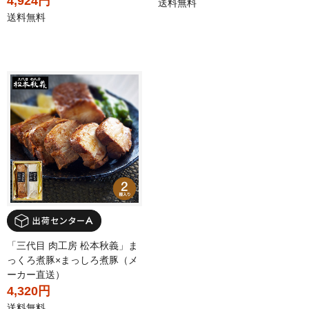
4,924円
送料無料
送料無料
「三代目 肉工房 松本秋義」ま
っくろ煮豚×まっしろ煮豚（メ
ーカー直送）
4,320円
送料無料