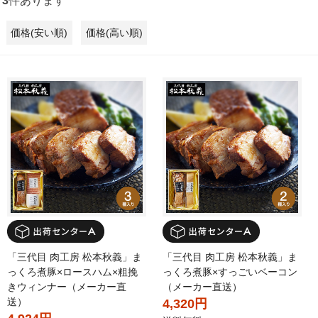
3
件あります
価格(安い順)
価格(高い順)
「三代目 肉工房 松本秋義」ま
「三代目 肉工房 松本秋義」ま
っくろ煮豚×ロースハム×粗挽
っくろ煮豚×すっごいベーコン
きウィンナー（メーカー直
（メーカー直送）
送）
4,320円