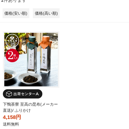
1
件あります
価格(安い順)
価格(高い順)
下鴨茶寮 至高の昆布(メーカー
直送)/ ふりかけ
4,158円
送料無料