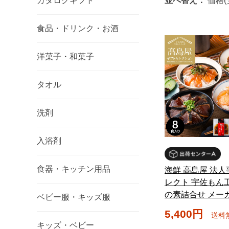
カタログギフト
並べ替え：
価格(
食品・ドリンク・お酒
洋菓子・和菓子
タオル
洗剤
入浴剤
食器・キッチン用品
海鮮 高島屋 法人
レクト 宇佐もん
の素詰合せ メー
ベビー服・キッズ服
5,400円
送料
キッズ・ベビー