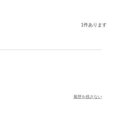
1
件あります
履歴を残さない