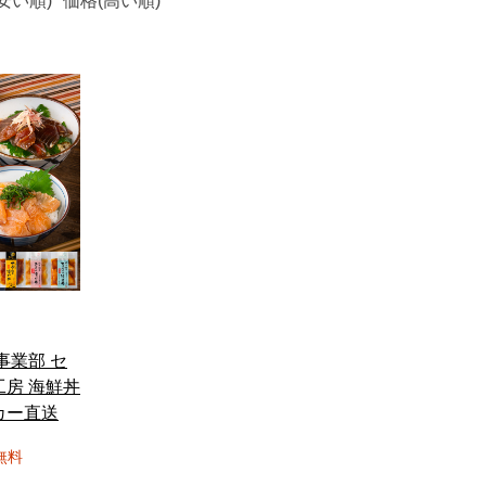
安い順)
価格(高い順)
事業部 セ
工房 海鮮丼
カー直送
無料