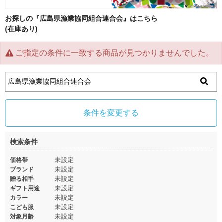
お探しの『広島県漁業協同組合連合会』はこちら
(在庫あり)
ご指定の条件に一致する商品が見つかりませんでした。
条件を変更する
検索条件
未設定
価格帯
未設定
ブランド
未設定
贈る相手
未設定
ギフト用途
未設定
カラー
未設定
こども服
未設定
対象月齢