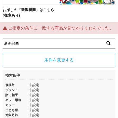
お探しの『新潟農商』はこちら
(在庫あり)
ご指定の条件に一致する商品が見つかりませんでした。
条件を変更する
検索条件
未設定
価格帯
未設定
ブランド
未設定
贈る相手
未設定
ギフト用途
未設定
カラー
未設定
こども服
未設定
対象月齢