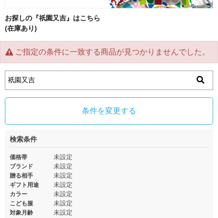
お探しの『祇園又吉』はこちら
(在庫あり)
ご指定の条件に一致する商品が見つかりませんでした。
条件を変更する
検索条件
未設定
価格帯
未設定
ブランド
未設定
贈る相手
未設定
ギフト用途
未設定
カラー
未設定
こども服
未設定
対象月齢