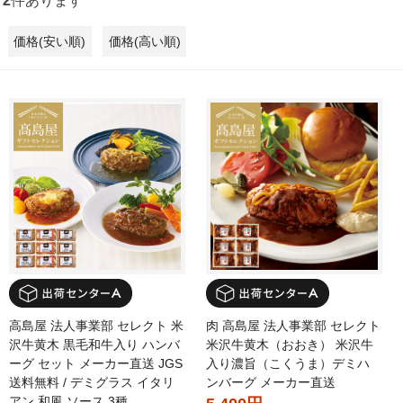
2
件あります
価格(安い順)
価格(高い順)
高島屋 法人事業部 セレクト 米
肉 高島屋 法人事業部 セレクト
沢牛黄木 黒毛和牛入り ハンバ
米沢牛黄木（おおき） 米沢牛
ーグ セット メーカー直送 JGS
入り濃旨（こくうま）デミハ
送料無料 / デミグラス イタリ
ンバーグ メーカー直送
アン 和風 ソース 3種