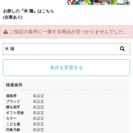
お探しの『米 麺』はこちら
(在庫あり)
ご指定の条件に一致する商品が見つかりませんでした。
条件を変更する
検索条件
未設定
価格帯
未設定
ブランド
未設定
贈る相手
未設定
ギフト用途
未設定
カラー
未設定
こども服
未設定
対象月齢