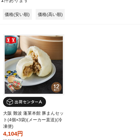
1
件あります
価格(安い順)
価格(高い順)
大阪 難波 蓬莱本館 豚まんセッ
ト(4個×3袋)(メーカー直送)(冷
凍便)
4,104円