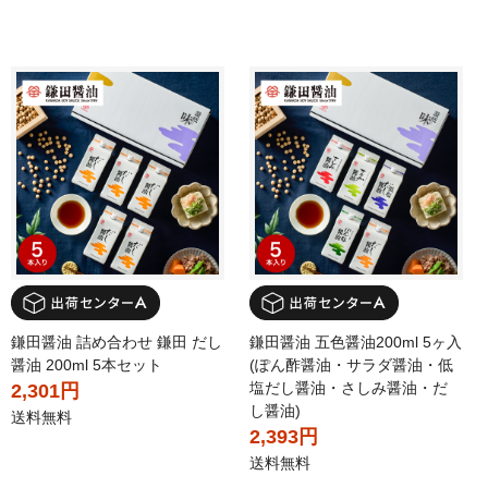
鎌田醤油 詰め合わせ 鎌田 だし
鎌田醤油 五色醤油200ml 5ヶ入
醤油 200ml 5本セット
(ぽん酢醤油・サラダ醤油・低
塩だし醤油・さしみ醤油・だ
2,301円
し醤油)
送料無料
2,393円
送料無料