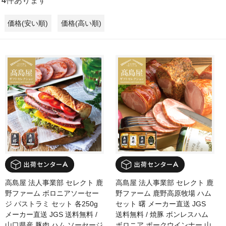
4
件あります
価格(安い順)
価格(高い順)
高島屋 法人事業部 セレクト 鹿
高島屋 法人事業部 セレクト 鹿
野ファーム ボロニアソーセー
野ファーム 鹿野高原牧場 ハム
ジ パストラミ セット 各250g
セット 曙 メーカー直送 JGS
メーカー直送 JGS 送料無料 /
送料無料 / 焼豚 ボンレスハム
山口県産 豚肉 ハム ソーセージ
ボロニア ポークウインナー 山