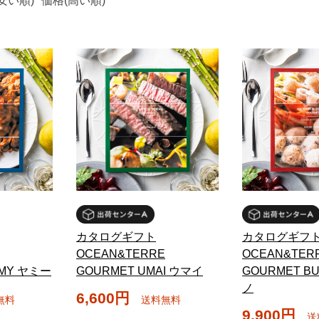
安い順)
価格(高い順)
カタログギフト
カタログギフ
OCEAN&TERRE
OCEAN&TER
MMY ヤミー
GOURMET UMAI ウマイ
GOURMET B
ノ
6,600円
無料
送料無料
9,900円
送