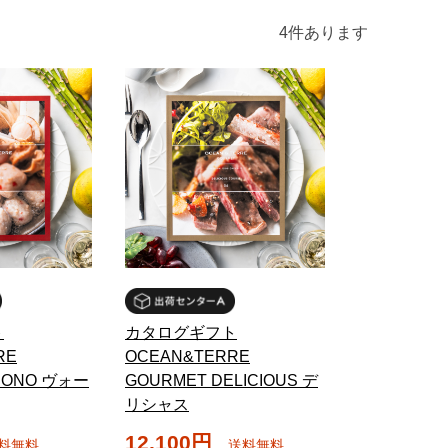
4
件あります
ト
カタログギフト
RE
OCEAN&TERRE
UONO ヴォー
GOURMET DELICIOUS デ
リシャス
12,100円
料無料
送料無料