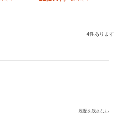
4
件あります
履歴を残さない