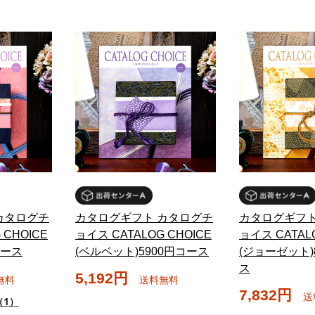
カタログチ
カタログギフト カタログチ
カタログギフト
 CHOICE
ョイス CATALOG CHOICE
ョイス CATALO
コース
(ベルベット)5900円コース
(ジョーゼット)
ス
5,192円
無料
送料無料
7,832円
送
（1）