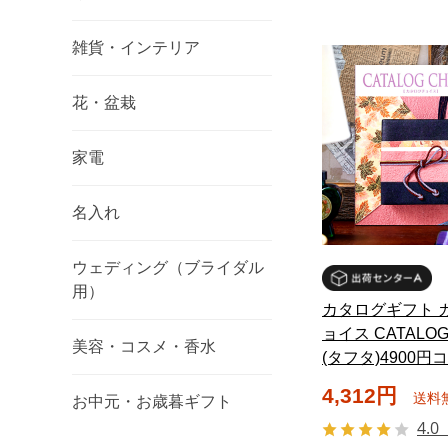
雑貨・インテリア
花・盆栽
家電
名入れ
ウェディング（ブライダル
用）
カタログギフト 
ョイス CATALOG
美容・コスメ・香水
(タフタ)4900円
4,312円
送料
お中元・お歳暮ギフト
4.0