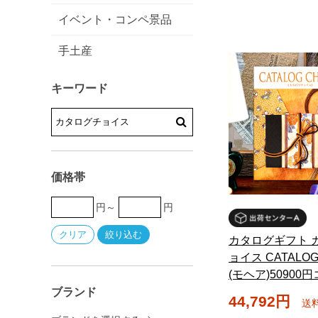
イベント・コンペ景品
手土産
キーワード
価格帯
円～
円
カタログギフト 
ョイス CATALOG
(モヘア)50900
ブランド
44,792円
送