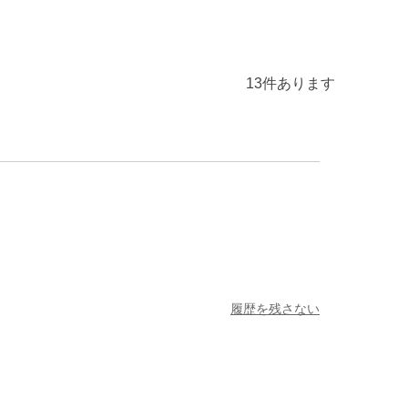
13
件あります
履歴を残さない