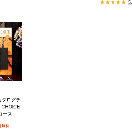
5
カタログチ
 CHOICE
円コース
料無料