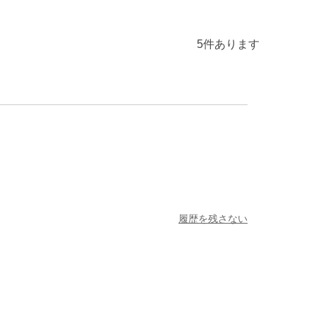
5
件あります
履歴を残さない