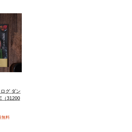
ログ ダン
E（31200
料無料