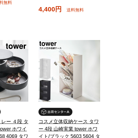
料無料
4,400円
送料無料
レー ４段 タ
コスメ立体収納ケース タワ
ower ホワイ
ー 4段 山崎実業 tower ホワ
8 4069 タワ
イト/ブラック 5603 5604 タ