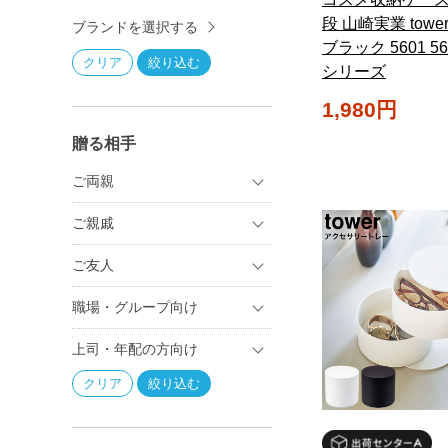
段 山崎実業 towe
ブランドを選択する
ブラック 5601 5
シリーズ
1,980円
贈る相手
ご両親
ご親戚
ご友人
職場・グループ向け
上司・年配の方向け