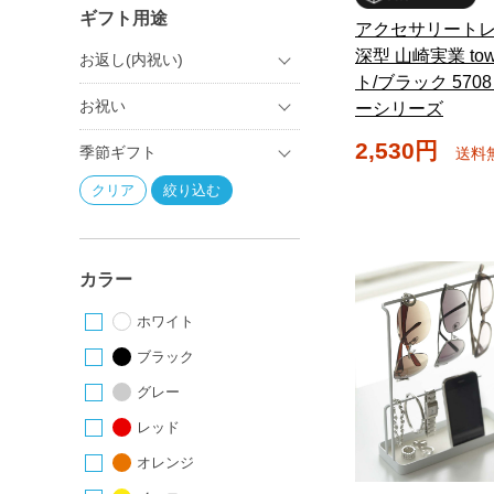
ギフト用途
アクセサリートレ
深型 山崎実業 to
お返し(内祝い)
ト/ブラック 5708
お祝い
ーシリーズ
2,530円
季節ギフト
送料
カラー
ホワイト
ブラック
グレー
レッド
オレンジ