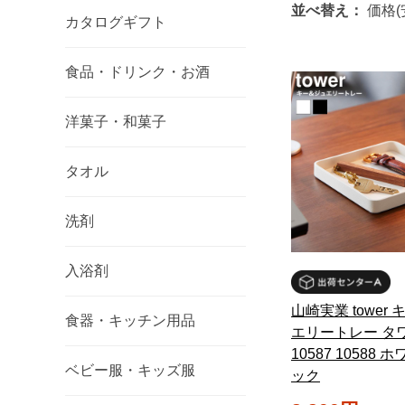
並べ替え：
価格(
カタログギフト
食品・ドリンク・お酒
洋菓子・和菓子
タオル
洗剤
入浴剤
山崎実業 tower
食器・キッチン用品
エリートレー タ
10587 10588 
ベビー服・キッズ服
ック