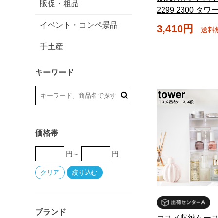
販促・粗品
2299 2300 タ
イベント・コンペ景品
3,410円
送料
手土産
キーワード
価格帯
円～
円
ブランド
コスメ収納ケース 