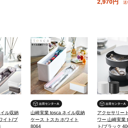
2,970円
送
 ネイル収納
山崎実業 tosca ネイル収納
アクセサリート
ワイト/ブ
ケース トスカ ホワイト
ワー 山崎実業 t
3
8064
ト/ブラック 406