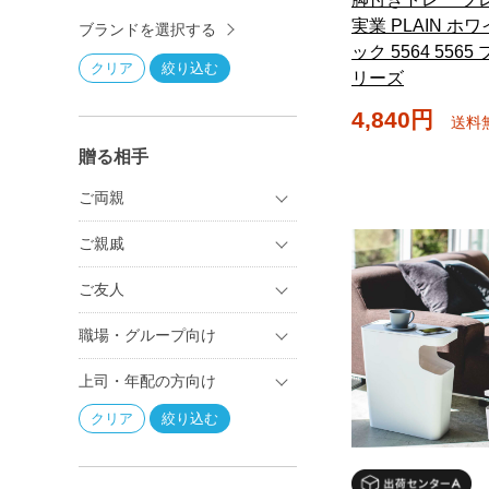
実業 PLAIN ホ
ブランドを選択する
ック 5564 556
リーズ
4,840円
送料
贈る相手
ご両親
ご親戚
ご友人
職場・グループ向け
上司・年配の方向け