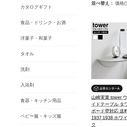
並べ替え：
価格(
カタログギフト
食品・ドリンク・お酒
洋菓子・和菓子
タオル
洗剤
入浴剤
山崎実業 tower
食器・キッチン用品
イドテーブル タ
ボード壁対応 送
ベビー服・キッズ服
1937 1938 ホ
ク