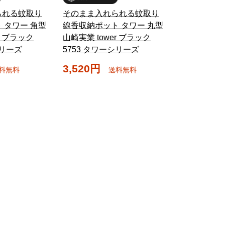
られる蚊取り
そのまま入れられる蚊取り
 タワー 角型
線香収納ポット タワー 丸型
r ブラック
山崎実業 tower ブラック
シリーズ
5753 タワーシリーズ
3,520円
料無料
送料無料