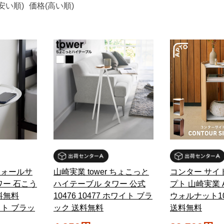
安い順)
価格(高い順)
 ウォールサ
山崎実業 tower ちょこっと
コンター サイ
ワー 石こう
ハイテーブル タワー 公式
プト 山崎実業 
料無料
10476 10477 ホワイト ブラ
ウォルナット104
ワイト ブラッ
ック 送料無料
送料無料