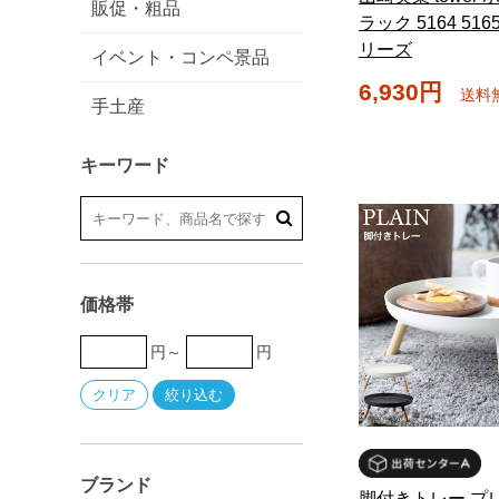
販促・粗品
ラック 5164 51
リーズ
イベント・コンペ景品
6,930円
送料
手土産
キーワード
価格帯
円～
円
ブランド
脚付きトレー プ