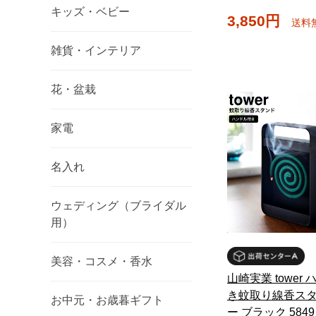
キッズ・ベビー
3,850円
送料
雑貨・インテリア
花・盆栽
家電
名入れ
ウェディング（ブライダル
用）
美容・コスメ・香水
山崎実業 tower
き蚊取り線香スタ
お中元・お歳暮ギフト
ー ブラック 5849