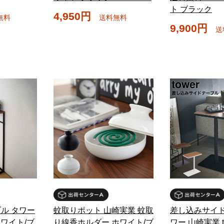
ト ブラック
4,950円
無料
送料無料
9,900円
送
ル タワー
蚊取りポット 山崎実業 蚊取
差し込みサイド
 ホワイト/ブ
り線香ホルダー ホワイト/ブ
ワー 山崎実業 t