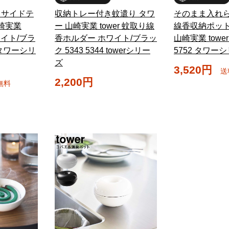
＆サイドテ
収納トレー付き蚊遣り タワ
そのまま入れ
崎実業
ー 山崎実業 tower 蚊取り線
線香収納ポット
ホワイト/ブラ
香ホルダー ホワイト/ブラッ
山崎実業 towe
9 タワーシリ
ク 5343 5344 towerシリー
5752 タワー
ズ
3,520円
送
2,200円
無料