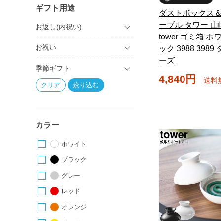
ギフト用途
ダストボックス
ーブル タワー 山
お返し(内祝い)
tower ゴミ箱 
お祝い
ック 3988 398
ーズ
季節ギフト
4,840円
送料
カラー
ホワイト
ブラック
グレー
レッド
オレンジ