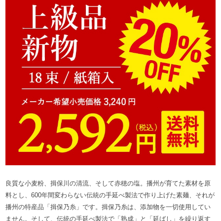
良質な小麦粉、揖保川の清流、そして赤穂の塩。播州が育てた素材を原
料とし、600年間変わらない伝統の手延べ製法で作り上げた素麺、それが
播州の特産品「揖保乃糸」です。揖保乃糸は、添加物を一切使用してい
ません。そして、伝統の手延べ製法で「熟成」と「延ばし」を繰り返す