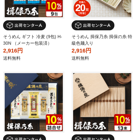
そうめん ギフト 冷麦 (9包) H-
そうめん 揖保乃糸 揖保の糸 特
30N （メーカー包装済）
級色麺入り
2,916円
2,916円
送料無料
送料無料