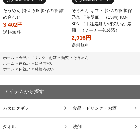
そうめん 揖保乃糸 揖保の糸 詰
そうめん ギフト 揖保の糸 揖保
め合わせ
乃糸 「金胡麻」（13束) KG-
30N （手延素麺 いぼのいと 素
3,402円
麺）（メーカー包装済）
送料無料
2,916円
送料無料
ホーム
>
食品・ドリンク・お酒
>
麺類
>
そうめん
ホーム
>
内祝い
>
出産内祝い
ホーム
>
内祝い
>
結婚内祝い
アイテムから探す
カタログギフト
食品・ドリンク・お酒
タオル
洗剤