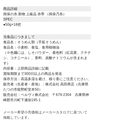
商品詳細
揖保の糸 新物 上級品 赤帯 （揖保乃糸）
SPEC
●50g×18把
当食品につきまして
食品名：そうめん類（手延そうめん）
食品名：小麦粉、食塩、食用植物油
（※色麺には、しそパウダー、着色料（紅花黄、クチナ
シ、コチニール）、香料、炭酸ナトリウムが含まれま
す）
内容量：上部商品詳細に記載
賞味期限まで300日以上の商品を発送
保存方法：高温多湿を避け、移り香にご注意ください。
販売者（生産者・産地）：株式会社 高田商店（兵庫県
たつの市龍野町堂本50）
販売会社：ベルヴィ株式会社 〒679-2304 兵庫県神
崎郡市川町下瀬加195-1
メーカー希望小売価格はメーカーカタログに基づいて
掲載しています。