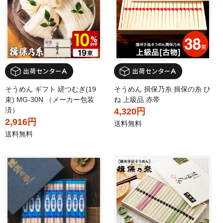
そうめん ギフト 縒つむぎ(19
そうめん 揖保乃糸 揖保の糸 ひ
束) MG-30N （メーカー包装
ね 上級品 赤帯
済）
4,320円
2,916円
送料無料
送料無料