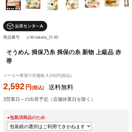
商品番号
z-M-takata_D-30
そうめん 揖保乃糸 揖保の糸 新物 上級品 赤
帯
メーカー希望小売価格 3,240円(税込)
2,592
円
送料無料
3営業日～の出荷予定（店舗休業日を除く）
●包装済商品のため