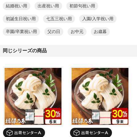
結婚祝い用
出産祝い用
初節句祝い用
初誕生日祝い用
七五三祝い用
入園/入学祝い用
卒園/卒業祝い用
父の日
お中元
お歳暮
同じシリーズの商品