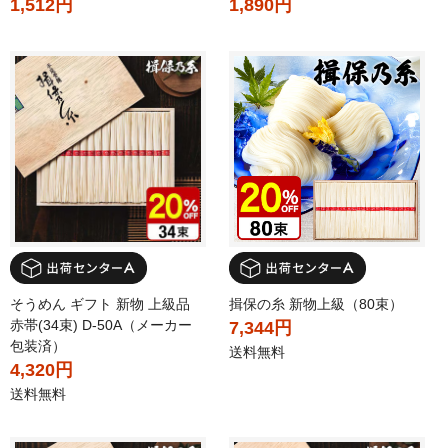
1,512円
1,890円
そうめん ギフト 新物 上級品
揖保の糸 新物上級（80束）
赤帯(34束) D-50A（メーカー
7,344円
包装済）
送料無料
4,320円
送料無料