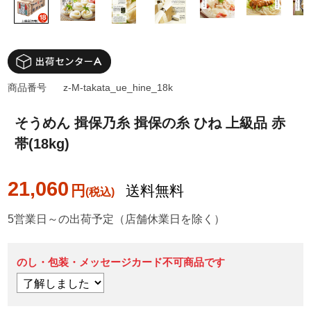
商品番号
z-M-takata_ue_hine_18k
そうめん 揖保乃糸 揖保の糸 ひね 上級品 赤
帯(18kg)
21,060
円
送料無料
5営業日～の出荷予定（店舗休業日を除く）
のし・包装・メッセージカード不可商品です