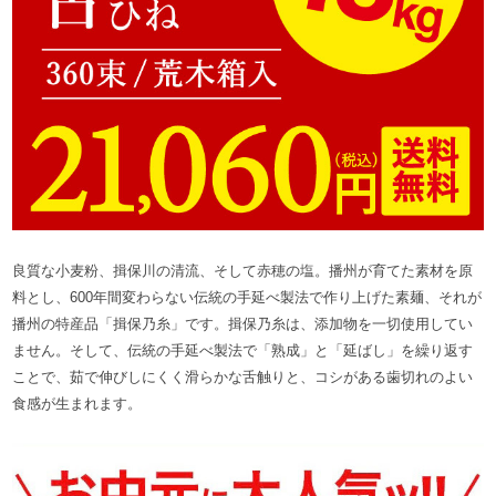
良質な小麦粉、揖保川の清流、そして赤穂の塩。播州が育てた素材を原
料とし、600年間変わらない伝統の手延べ製法で作り上げた素麺、それが
播州の特産品「揖保乃糸」です。揖保乃糸は、添加物を一切使用してい
ません。そして、伝統の手延べ製法で「熟成」と「延ばし」を繰り返す
ことで、茹で伸びしにくく滑らかな舌触りと、コシがある歯切れのよい
食感が生まれます。