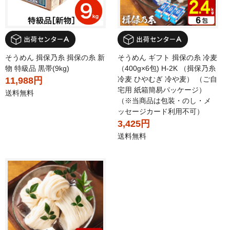
そうめん 揖保乃糸 揖保の糸 新
そうめん ギフト 揖保の糸 冷麦
物 特級品 黒帯(9kg)
（400g×6包) H-2K （揖保乃糸
冷麦 ひやむぎ 冷や麦） （ご自
11,988円
宅用 紙箱簡易パッケージ）
送料無料
（※当商品は包装・のし・メ
ッセージカード利用不可）
3,425円
送料無料