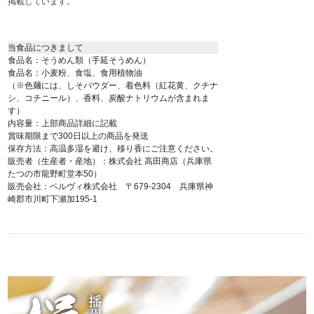
掲載しています。
当食品につきまして
食品名：そうめん類（手延そうめん）
食品名：小麦粉、食塩、食用植物油
（※色麺には、しそパウダー、着色料（紅花黄、クチナ
シ、コチニール）、香料、炭酸ナトリウムが含まれま
す）
内容量：上部商品詳細に記載
賞味期限まで300日以上の商品を発送
保存方法：高温多湿を避け、移り香にご注意ください。
販売者（生産者・産地）：株式会社 高田商店（兵庫県
たつの市龍野町堂本50）
販売会社：ベルヴィ株式会社 〒679-2304 兵庫県神
崎郡市川町下瀬加195-1