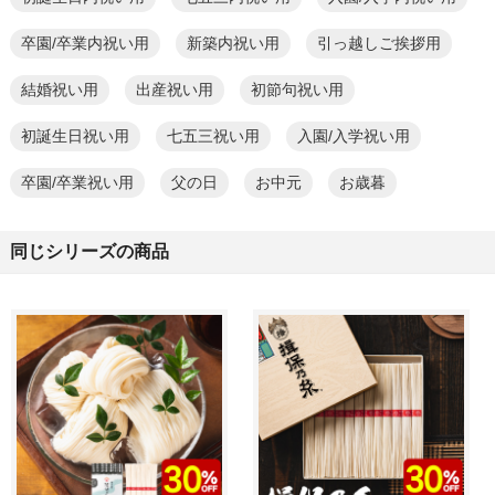
卒園/卒業内祝い用
新築内祝い用
引っ越しご挨拶用
結婚祝い用
出産祝い用
初節句祝い用
初誕生日祝い用
七五三祝い用
入園/入学祝い用
卒園/卒業祝い用
父の日
お中元
お歳暮
同じシリーズの商品