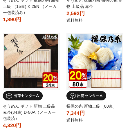
そうめん ギフト 揖保の糸 新物
そうめん 揖保乃糸 揖保の糸 新
上級 （15束) K-25N （メーカ
物 上級品 赤帯
ー包装済み）
2,592円
1,890円
送料無料
そうめん ギフト 新物 上級品
揖保の糸 新物上級（80束）
赤帯(34束) D-50A（メーカー
7,344円
包装済）
送料無料
4,320円