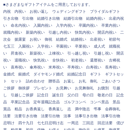
■さまざまなギフトアイテムをご用意しております。
内祝 内祝い お祝い返し ウェディングギフト ブライダルギフト
引き出物 引出物 結婚引き出物 結婚引出物 結婚内祝い 出産内祝
い 命名内祝い 入園内祝い 入学内祝い 卒園内祝い 卒業内祝い
就職内祝い 新築内祝い 引越し内祝い 快気内祝い 開店内祝い 二
次会 披露宴 お祝い 御祝 結婚式 結婚祝い 出産祝い 初節句
七五三 入園祝い 入学祝い 卒園祝い 卒業祝い 成人式 就職祝
い 昇進祝い 新築祝い 上棟祝い 引っ越し祝い 引越し祝い 開店
祝い 退職祝い 快気祝い 全快祝い 初老祝い 還暦祝い 古稀祝
い 喜寿祝い 傘寿祝い 米寿祝い 卒寿祝い 白寿祝い 長寿祝い
金婚式 銀婚式 ダイヤモンド婚式 結婚記念日 ギフト ギフトセッ
ト セット 詰め合わせ 贈答品 お返し お礼 御礼 ごあいさつ
ご挨拶 御挨拶 プレゼント お見舞い お見舞御礼 お餞別 引越
し 引越しご挨拶 記念日 誕生日 父の日 母の日 敬老の日 記念
品 卒業記念品 定年退職記念品 ゴルフコンペ コンペ景品 景品
賞品 粗品 お香典返し 香典返し 志 満中陰志 弔事 会葬御礼
法要 法要引き出物 法要引出物 法事 法事引き出物 法事引出物
忌明け 四十九日 七七日忌明け志 一周忌 三回忌 回忌法要 偲び
草 粗供養 初盆 供物 お供え お中元 御中元 お歳暮 御歳暮