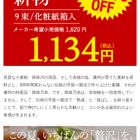
良質な小麦粉、揖保川の清流、そして赤穂の塩。播州が育てた素材を原
料とし、600年間変わらない伝統の手延べ製法で作り上げた素麺、それが
播州の特産品「揖保乃糸」です。揖保乃糸は、添加物を一切使用してい
ません。そして、伝統の手延べ製法で「熟成」と「延ばし」を繰り返す
ことで、茹で伸びしにくく滑らかな舌触りと、コシがある歯切れのよい
食感が生まれます。