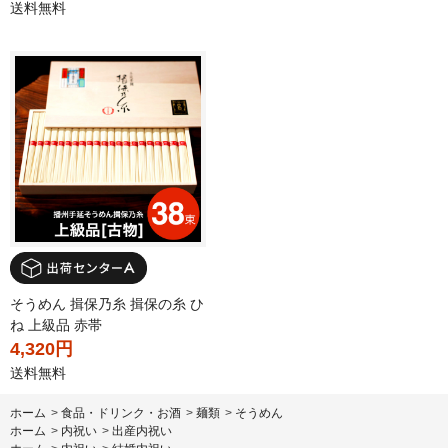
送料無料
そうめん 揖保乃糸 揖保の糸 ひ
ね 上級品 赤帯
4,320円
送料無料
ホーム
>
食品・ドリンク・お酒
>
麺類
>
そうめん
ホーム
>
内祝い
>
出産内祝い