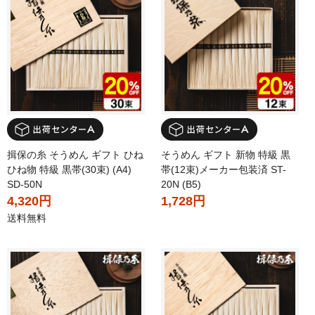
揖保の糸 そうめん ギフト ひね
そうめん ギフト 新物 特級 黒
ひね物 特級 黒帯(30束) (A4)
帯(12束)メーカー包装済 ST-
SD-50N
20N (B5)
4,320円
1,728円
送料無料