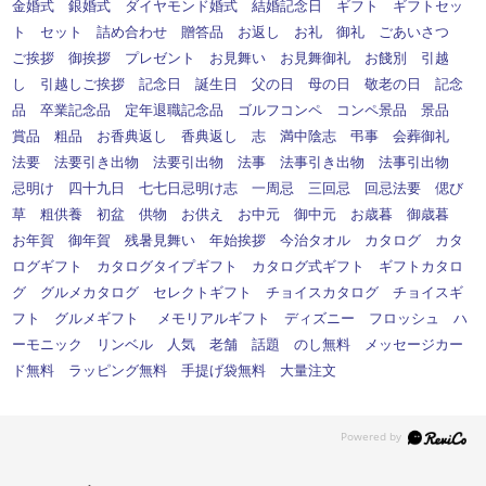
金婚式 銀婚式 ダイヤモンド婚式 結婚記念日 ギフト ギフトセッ
ト セット 詰め合わせ 贈答品 お返し お礼 御礼 ごあいさつ
ご挨拶 御挨拶 プレゼント お見舞い お見舞御礼 お餞別 引越
し 引越しご挨拶 記念日 誕生日 父の日 母の日 敬老の日 記念
品 卒業記念品 定年退職記念品 ゴルフコンペ コンペ景品 景品
賞品 粗品 お香典返し 香典返し 志 満中陰志 弔事 会葬御礼
法要 法要引き出物 法要引出物 法事 法事引き出物 法事引出物
忌明け 四十九日 七七日忌明け志 一周忌 三回忌 回忌法要 偲び
草 粗供養 初盆 供物 お供え お中元 御中元 お歳暮 御歳暮
お年賀 御年賀 残暑見舞い 年始挨拶 今治タオル カタログ カタ
ログギフト カタログタイプギフト カタログ式ギフト ギフトカタロ
グ グルメカタログ セレクトギフト チョイスカタログ チョイスギ
フト グルメギフト メモリアルギフト ディズニー フロッシュ ハ
ーモニック リンベル 人気 老舗 話題 のし無料 メッセージカー
ド無料 ラッピング無料 手提げ袋無料 大量注文