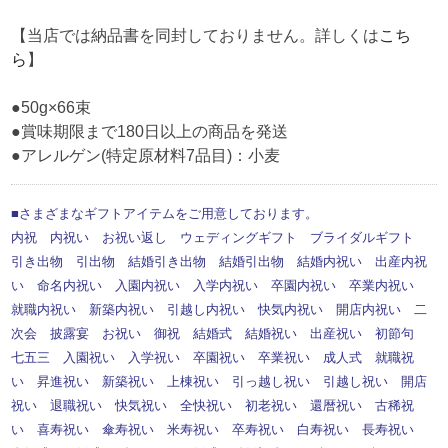
【当店では納品書を同封しておりません。詳しくは
こち
ら
】
●50g×66束
●賞味期限まで180日以上の商品を発送
●アレルゲン(特定原材料7品目)：小麦
■さまざまなギフトアイテムをご用意しております。
内祝 内祝い お祝い返し ウェディングギフト ブライダルギフト
引き出物 引出物 結婚引き出物 結婚引出物 結婚内祝い 出産内祝
い 命名内祝い 入園内祝い 入学内祝い 卒園内祝い 卒業内祝い
就職内祝い 新築内祝い 引越し内祝い 快気内祝い 開店内祝い 二
次会 披露宴 お祝い 御祝 結婚式 結婚祝い 出産祝い 初節句
七五三 入園祝い 入学祝い 卒園祝い 卒業祝い 成人式 就職祝
い 昇進祝い 新築祝い 上棟祝い 引っ越し祝い 引越し祝い 開店
祝い 退職祝い 快気祝い 全快祝い 初老祝い 還暦祝い 古稀祝
い 喜寿祝い 傘寿祝い 米寿祝い 卒寿祝い 白寿祝い 長寿祝い