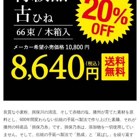
良質な小麦粉、揖保川の清流、そして赤穂の塩。播州が育てた素材を原
料とし、600年間変わらない伝統の手延べ製法で作り上げた素麺、それが
播州の特産品「揖保乃糸」です。揖保乃糸は、添加物を一切使用してい
ません。そして、伝統の手延べ製法で「熟成」と「延ばし」を繰り返す