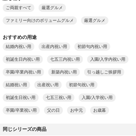
ご両親すべて
厳選グルメ
ファミリー向けのボリュームグルメ
厳選グルメ
おすすめの用途
結婚内祝い用
出産内祝い用
初節句内祝い用
初誕生日内祝い用
七五三内祝い用
入園/入学内祝い用
卒園/卒業内祝い用
新築内祝い用
引っ越しご挨拶用
結婚祝い用
出産祝い用
初節句祝い用
初誕生日祝い用
七五三祝い用
入園/入学祝い用
卒園/卒業祝い用
父の日
お中元
お歳暮
同じシリーズの商品