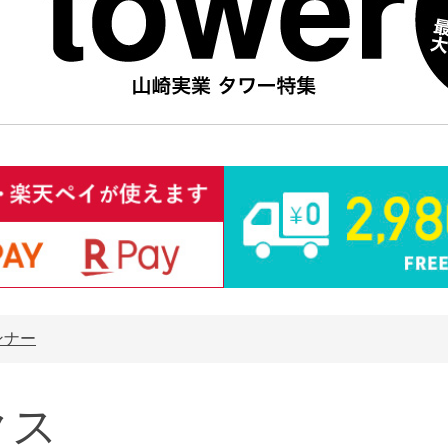
ンナー
クス