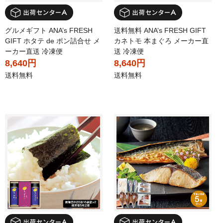
グルメギフト ANA’s FRESH
送料無料 ANA’s FRESH GIFT
GIFT ホタテ de ポン詰合せ メ
カネトモ 本まぐろ メーカー直
ーカー直送 冷凍便
送 冷凍便
8,640円
8,640円
送料無料
送料無料