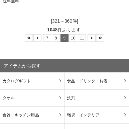
送料無料
[321～360件]
1048
件あります
7
8
9
10
11
アイテムから探す
カタログギフト
食品・ドリンク・お酒
タオル
洗剤
食器・キッチン用品
雑貨・インテリア