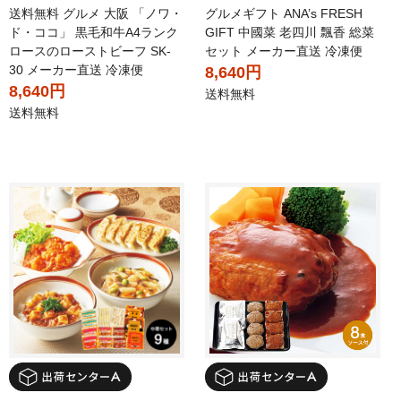
送料無料 グルメ 大阪 「ノワ・
グルメギフト ANA’s FRESH
ド・ココ」 黒毛和牛A4ランク
GIFT 中國菜 老四川 飄香 総菜
ロースのローストビーフ SK-
セット メーカー直送 冷凍便
30 メーカー直送 冷凍便
8,640円
8,640円
送料無料
送料無料