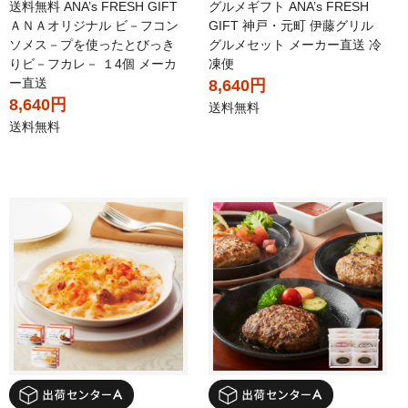
送料無料 ANA’s FRESH GIFT
グルメギフト ANA’s FRESH
ＡＮＡオリジナル ビ－フコン
GIFT 神戸・元町 伊藤グリル
ソメス－プを使ったとびっき
グルメセット メーカー直送 冷
りビ－フカレ－ １4個 メーカ
凍便
ー直送
8,640円
8,640円
送料無料
送料無料