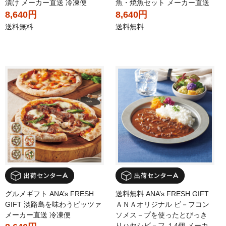
漬け メーカー直送 冷凍便
魚・焼魚セット メーカー直送
8,640円
8,640円
送料無料
送料無料
グルメギフト ANA’s FRESH
送料無料 ANA’s FRESH GIFT
GIFT 淡路島を味わうピッツァ
ＡＮＡオリジナル ビ－フコン
メーカー直送 冷凍便
ソメス－プを使ったとびっき
りハヤシビ－フ １4個 メーカ