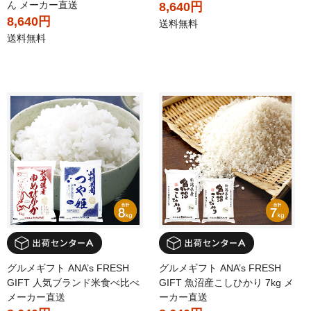
ん メーカー直送
8,640円
8,640円
送料無料
送料無料
グルメギフト ANA’s FRESH
グルメギフト ANA’s FRESH
GIFT 人気ブランド米食べ比べ
GIFT 魚沼産こしひかり 7kg メ
メーカー直送
ーカー直送