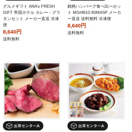
グルメギフト ANA’s FRESH
銘柄ハンバーグ食べ比べセッ
GIFT 帝国ホテル カレー・グラ
ト MGHB10-80MASP メーカ
タンセット メーカー直送 冷凍
ー直送 送料無料 冷凍便
便
8,640円
8,640円
送料無料
送料無料