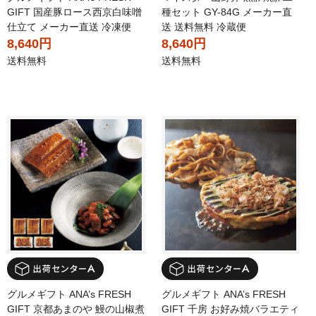
GIFT 国産豚ロース西京白味噌
種セット GY-84G メーカー直
仕立て メーカー直送 冷凍便
送 送料無料 冷蔵便
8,640円
8,640円
送料無料
送料無料
グルメギフト ANA’s FRESH
グルメギフト ANA’s FRESH
GIFT 京都あまのや 鰻の山椒煮
GIFT 千房 お好み焼バラエティ