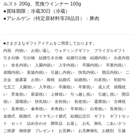
ルスト 200g、荒挽ウインナー 100g
●賞味期限：冷蔵30日（冷蔵）
●アレルゲン（特定原材料等28品目）：豚肉
■さまざまなギフトアイテムをご用意しております。
内祝 内祝い お祝い返し ウェディングギフト ブライダルギフト
引き出物 引出物 結婚引き出物 結婚引出物 結婚内祝い 出産内祝
い 命名内祝い 入園内祝い 入学内祝い 卒園内祝い 卒業内祝い
就職内祝い 新築内祝い 引越し内祝い 快気内祝い 開店内祝い 二
次会 披露宴 お祝い 御祝 結婚式 結婚祝い 出産祝い 初節句
七五三 入園祝い 入学祝い 卒園祝い 卒業祝い 成人式 就職祝
い 昇進祝い 新築祝い 上棟祝い 引っ越し祝い 引越し祝い 開店
祝い 退職祝い 快気祝い 全快祝い 初老祝い 還暦祝い 古稀祝
い 喜寿祝い 傘寿祝い 米寿祝い 卒寿祝い 白寿祝い 長寿祝い
金婚式 銀婚式 ダイヤモンド婚式 結婚記念日 ギフト ギフトセッ
ト セット 詰め合わせ 贈答品 お返し お礼 御礼 ごあいさつ
ご挨拶 御挨拶 プレゼント お見舞い お見舞御礼 お餞別 引越