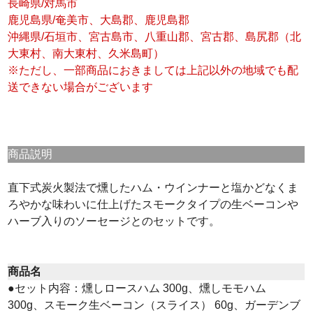
長崎県/対馬市
鹿児島県/奄美市、大島郡、鹿児島郡
沖縄県/石垣市、宮古島市、八重山郡、宮古郡、島尻郡（北
大東村、南大東村、久米島町）
※ただし、一部商品におきましては上記以外の地域でも配
送できない場合がございます
商品説明
直下式炭火製法で燻したハム・ウインナーと塩かどなくま
ろやかな味わいに仕上げたスモークタイプの生ベーコンや
ハーブ入りのソーセージとのセットです。
商品名
●セット内容：燻しロースハム 300g、燻しモモハム
300g、スモーク生ベーコン（スライス） 60g、ガーデンブ