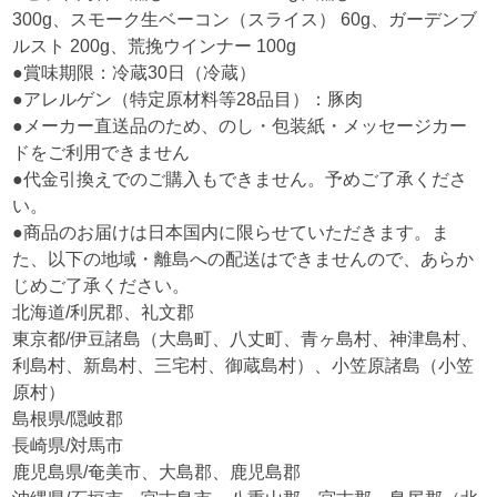
300g、スモーク生ベーコン（スライス） 60g、ガーデンブ
ルスト 200g、荒挽ウインナー 100g
●賞味期限：冷蔵30日（冷蔵）
●アレルゲン（特定原材料等28品目）：豚肉
●メーカー直送品のため、のし・包装紙・メッセージカー
ドをご利用できません
●代金引換えでのご購入もできません。予めご了承くださ
い。
●商品のお届けは日本国内に限らせていただきます。ま
た、以下の地域・離島への配送はできませんので、あらか
じめご了承ください。
北海道/利尻郡、礼文郡
東京都/伊豆諸島（大島町、八丈町、青ヶ島村、神津島村、
利島村、新島村、三宅村、御蔵島村）、小笠原諸島（小笠
原村）
島根県/隠岐郡
長崎県/対馬市
鹿児島県/奄美市、大島郡、鹿児島郡