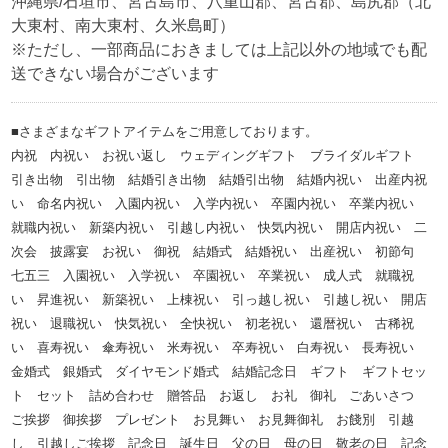
沖縄県/石垣市、宮古島市、八重山郡、宮古郡、島尻郡（北
大東村、南大東村、久米島町）
※ただし、一部商品におきましては上記以外の地域でも配
送できない場合がございます
■さまざまなギフトアイテムをご用意しております。
内祝 内祝い お祝い返し ウェディングギフト ブライダルギフト
引き出物 引出物 結婚引き出物 結婚引出物 結婚内祝い 出産内祝
い 命名内祝い 入園内祝い 入学内祝い 卒園内祝い 卒業内祝い
就職内祝い 新築内祝い 引越し内祝い 快気内祝い 開店内祝い 二
次会 披露宴 お祝い 御祝 結婚式 結婚祝い 出産祝い 初節句
七五三 入園祝い 入学祝い 卒園祝い 卒業祝い 成人式 就職祝
い 昇進祝い 新築祝い 上棟祝い 引っ越し祝い 引越し祝い 開店
祝い 退職祝い 快気祝い 全快祝い 初老祝い 還暦祝い 古稀祝
い 喜寿祝い 傘寿祝い 米寿祝い 卒寿祝い 白寿祝い 長寿祝い
金婚式 銀婚式 ダイヤモンド婚式 結婚記念日 ギフト ギフトセッ
ト セット 詰め合わせ 贈答品 お返し お礼 御礼 ごあいさつ
ご挨拶 御挨拶 プレゼント お見舞い お見舞御礼 お餞別 引越
し 引越しご挨拶 記念日 誕生日 父の日 母の日 敬老の日 記念