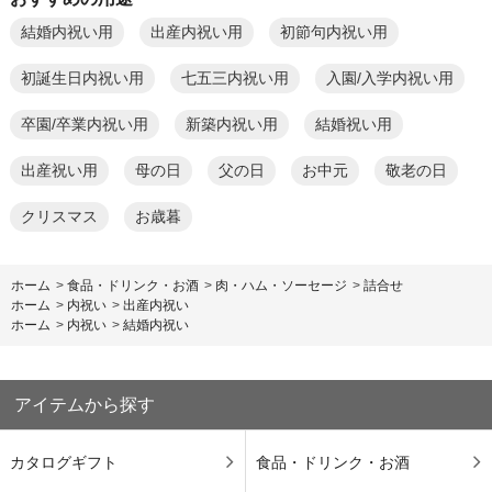
結婚内祝い用
出産内祝い用
初節句内祝い用
初誕生日内祝い用
七五三内祝い用
入園/入学内祝い用
卒園/卒業内祝い用
新築内祝い用
結婚祝い用
出産祝い用
母の日
父の日
お中元
敬老の日
クリスマス
お歳暮
ホーム
>
食品・ドリンク・お酒
>
肉・ハム・ソーセージ
>
詰合せ
ホーム
>
内祝い
>
出産内祝い
ホーム
>
内祝い
>
結婚内祝い
アイテムから探す
カタログギフト
食品・ドリンク・お酒