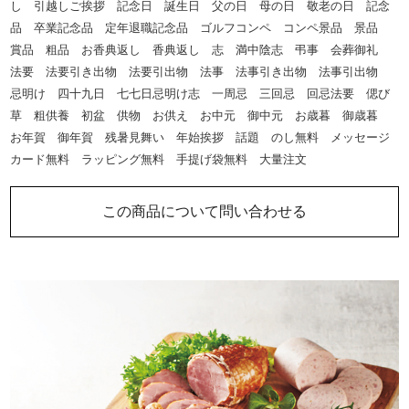
し 引越しご挨拶 記念日 誕生日 父の日 母の日 敬老の日 記念
品 卒業記念品 定年退職記念品 ゴルフコンペ コンペ景品 景品
賞品 粗品 お香典返し 香典返し 志 満中陰志 弔事 会葬御礼
法要 法要引き出物 法要引出物 法事 法事引き出物 法事引出物
忌明け 四十九日 七七日忌明け志 一周忌 三回忌 回忌法要 偲び
草 粗供養 初盆 供物 お供え お中元 御中元 お歳暮 御歳暮
お年賀 御年賀 残暑見舞い 年始挨拶 話題 のし無料 メッセージ
カード無料 ラッピング無料 手提げ袋無料 大量注文
この商品について問い合わせる