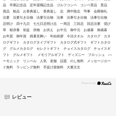
品 卒業記念品 定年退職記念品 ゴルフコンペ コンペ景品 景品
賞品 粗品 お香典返し 香典返し 志 満中陰志 弔事 会葬御礼
法要 法要引き出物 法要引出物 法事 法事引き出物 法事引出物
忌明け 四十九日 七七日忌明け志 一周忌 三回忌 回忌法要 偲び
草 粗供養 初盆 供物 お供え お中元 御中元 お歳暮 御歳暮
お年賀 御年賀 残暑見舞い 年始挨拶 今治タオル カタログ カタ
ログギフト カタログタイプギフト カタログ式ギフト ギフトカタロ
グ グルメカタログ セレクトギフト チョイスカタログ チョイスギ
フト グルメギフト メモリアルギフト ディズニー フロッシュ ハ
ーモニック リンベル 人気 老舗 話題 のし無料 メッセージカー
ド無料 ラッピング無料 手提げ袋無料 大量注文
レビュー