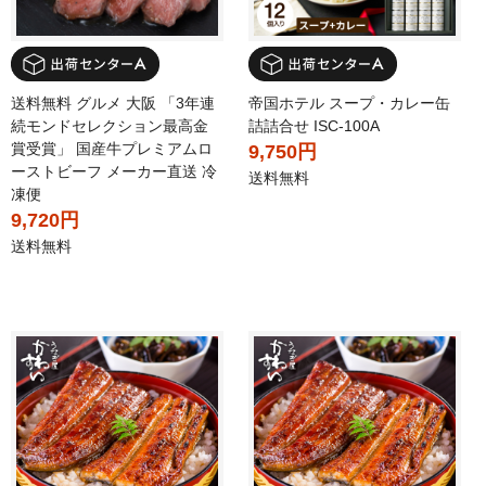
送料無料 グルメ 大阪 「3年連
帝国ホテル スープ・カレー缶
続モンドセレクション最高金
詰詰合せ ISC-100A
賞受賞」 国産牛プレミアムロ
9,750円
ーストビーフ メーカー直送 冷
送料無料
凍便
9,720円
送料無料