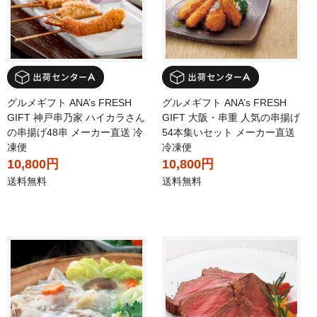
グルメギフト ANA’s FRESH
グルメギフト ANA’s FRESH
GIFT 神戸串乃家 ハイカラさん
GIFT 大阪・串重 人気の串揚げ
の串揚げ48串 メーカー直送 冷
54本集いセット メーカー直送
凍便
冷凍便
10,800円
10,800円
送料無料
送料無料