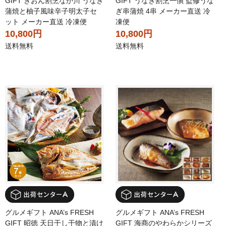
GIFT ぎおん割烹なか川 うなぎ
GIFT うなぎ割烹一愼 監修うな
蒲焼と柚子風味辛子明太子セ
ぎ串蒲焼 4串 メーカー直送 冷
ット メーカー直送 冷凍便
凍便
10,800円
10,800円
送料無料
送料無料
グルメギフト ANA’s FRESH
グルメギフト ANA’s FRESH
GIFT 昭徳 天日干し干物と漬け
GIFT 海商のやわらかシリーズ