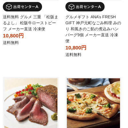
送料無料 グルメ 三重 「松阪ま
グルメギフト ANA’s FRESH
るよし」 松阪牛ローストビー
GIFT 神戸元町なごみ料理 みの
フ メーカー直送 冷凍便
り 和風きのこ餡の煮込みハン
バーグ9個 メーカー直送 冷凍
10,800円
便
送料無料
10,800円
送料無料