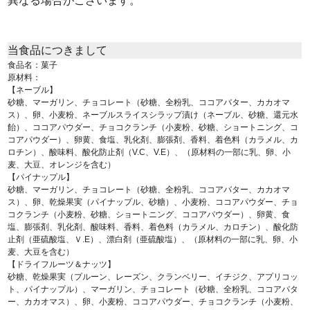
異なる場合がございます。
当食品につきまして
食品名：菓子
原材料：
【ネーブル】
砂糖、マーガリン、チョコレート（砂糖、全粉乳、ココアバター、カカオマ
ス）、卵、小麦粉、ネーブルスライスシラップ漬け（ネーブル、砂糖、還元水
飴）、ココアパウダー、チョコクランチ（小麦粉、砂糖、ショートニング、コ
コアパウダー）、卵黄、食塩、乳化剤、膨張剤、香料、着色料（カラメル、カ
ロチン）、酸味料、酸化防止剤（V.C、V.E）、（原材料の一部に乳、卵、小
麦、大豆、オレンジを含む）
【パイナップル】
砂糖、マーガリン、チョコレート（砂糖、全粉乳、ココアバター、カカオマ
ス）、卵、乾燥果実（パイナップル、砂糖）、小麦粉、ココアパウダー、チョ
コクランチ（小麦粉、砂糖、ショートニング、ココアパウダー）、卵黄、食
塩、膨張剤、乳化剤、酸味料、香料、着色料（カラメル、カロチン）、酸化防
止剤（亜硫酸塩、Ｖ.E）、漂白剤（亜硫酸塩）、（原材料の一部に乳、卵、小
麦、大豆を含む）
【ドライフルーツ＆ナッツ】
砂糖、乾燥果実（プルーン、レーズン、クランベリー、イチジク、アプリコッ
ト、パイナップル）、マーガリン、チョコレート（砂糖、全粉乳、ココアバタ
ー、カカオマス）、卵、小麦粉、ココアパウダー、チョコクランチ（小麦粉、