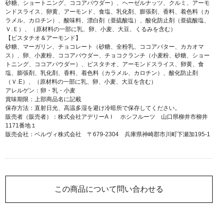
砂糖、ショートニング、ココアパウダー）、ヘーゼルナッツ、クルミ、アーモ
ンドスライス、卵黄、アーモンド、食塩、乳化剤、膨張剤、香料、着色料（カ
ラメル、カロチン）、酸味料、漂白剤（亜硫酸塩）、酸化防止剤（亜硫酸塩、
Ｖ.Ｅ）、（原材料の一部に乳、卵、小麦、大豆、くるみを含む）
【ピスタチオ＆アーモンド】
砂糖、マーガリン、チョコレート（砂糖、全粉乳、ココアバター、カカオマ
ス）、卵、小麦粉、ココアパウダー、チョコクランチ（小麦粉、砂糖、ショー
トニング、ココアパウダー）、ピスタチオ、アーモンドスライス、卵黄、食
塩、膨張剤、乳化剤、香料、着色料（カラメル、カロチン）、酸化防止剤
（Ｖ.E）、（原材料の一部に乳、卵、小麦、大豆を含む）
アレルゲン：卵・乳・小麦
賞味期限：上部商品名に記載
保存方法：直射日光、高温多湿を避け冷暗所で保存してください。
販売者（販売者）：株式会社アデリーAＩ ホシフルーツ 山口県柳井市柳井
1171番地１
販売会社：ベルヴィ株式会社 〒679-2304 兵庫県神崎郡市川町下瀬加195-1
この商品について問い合わせる