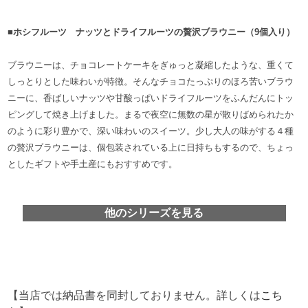
■ホシフルーツ ナッツとドライフルーツの贅沢ブラウニー（9個入り）
ブラウニーは、チョコレートケーキをぎゅっと凝縮したような、重くて
しっとりとした味わいが特徴。そんなチョコたっぷりのほろ苦いブラウ
ニーに、香ばしいナッツや甘酸っぱいドライフルーツをふんだんにトッ
ピングして焼き上げました。まるで夜空に無数の星が散りばめられたか
のように彩り豊かで、深い味わいのスイーツ。少し大人の味がする４種
の贅沢ブラウニーは、個包装されている上に日持ちもするので、ちょっ
としたギフトや手土産にもおすすめです。
他のシリーズを見る
【当店では納品書を同封しておりません。詳しくは
こち