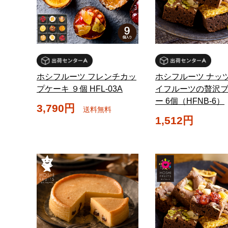
ホシフルーツ フレンチカッ
ホシフルーツ ナッ
プケーキ ９個 HFL-03A
イフルーツの贅沢
ー 6個（HFNB-6）
3,790円
送料無料
1,512円