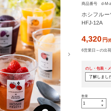
商品番号
d-M-
ホシフルー
HFJ-12A
4,320
円
6営業日～の出
のし・包装・