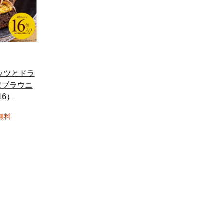
ッツとドラ
沢ブラウニ
16）
無料