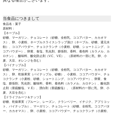
異なる場合がございます。
当食品につきまして
食品名：菓子
原材料：
【ネーブル】
砂糖、マーガリン、チョコレート（砂糖、全粉乳、ココアバター、カカオマ
ス）、卵、小麦粉、ネーブルスライスシラップ漬け（ネーブル、砂糖、還元水
飴）、ココアパウダー、チョコクランチ（小麦粉、砂糖、ショートニング、コ
コアパウダー）、卵黄、食塩、乳化剤、膨張剤、香料、着色料（カラメル、カ
ロチン）、酸味料、酸化防止剤（V.C、V.E）、（原材料の一部に乳、卵、小
麦、大豆、オレンジを含む）
【パイナップル】
砂糖、マーガリン、チョコレート（砂糖、全粉乳、ココアバター、カカオマ
ス）、卵、乾燥果実（パイナップル、砂糖）、小麦粉、ココアパウダー、チョ
コクランチ（小麦粉、砂糖、ショートニング、ココアパウダー）、卵黄、食
塩、膨張剤、乳化剤、酸味料、香料、着色料（カラメル、カロチン）、酸化防
止剤（亜硫酸塩、Ｖ.E）、漂白剤（亜硫酸塩）、（原材料の一部に乳、卵、小
麦、大豆を含む）
【ドライフルーツ＆ナッツ】
砂糖、乾燥果実（プルーン、レーズン、クランベリー、イチジク、アプリコッ
ト、パイナップル）、マーガリン、チョコレート（砂糖、全粉乳、ココアバタ
ー、カカオマス）、卵、小麦粉、ココアパウダー、チョコクランチ（小麦粉、