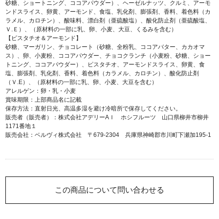
砂糖、ショートニング、ココアパウダー）、ヘーゼルナッツ、クルミ、アーモ
ンドスライス、卵黄、アーモンド、食塩、乳化剤、膨張剤、香料、着色料（カ
ラメル、カロチン）、酸味料、漂白剤（亜硫酸塩）、酸化防止剤（亜硫酸塩、
Ｖ.Ｅ）、（原材料の一部に乳、卵、小麦、大豆、くるみを含む）
【ピスタチオ＆アーモンド】
砂糖、マーガリン、チョコレート（砂糖、全粉乳、ココアバター、カカオマ
ス）、卵、小麦粉、ココアパウダー、チョコクランチ（小麦粉、砂糖、ショー
トニング、ココアパウダー）、ピスタチオ、アーモンドスライス、卵黄、食
塩、膨張剤、乳化剤、香料、着色料（カラメル、カロチン）、酸化防止剤
（Ｖ.E）、（原材料の一部に乳、卵、小麦、大豆を含む）
アレルゲン：卵・乳・小麦
賞味期限：上部商品名に記載
保存方法：直射日光、高温多湿を避け冷暗所で保存してください。
販売者（販売者）：株式会社アデリーAＩ ホシフルーツ 山口県柳井市柳井
1171番地１
販売会社：ベルヴィ株式会社 〒679-2304 兵庫県神崎郡市川町下瀬加195-1
この商品について問い合わせる