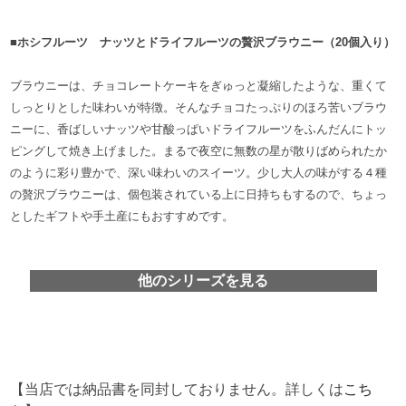
■ホシフルーツ ナッツとドライフルーツの贅沢ブラウニー（20個入り）
ブラウニーは、チョコレートケーキをぎゅっと凝縮したような、重くて
しっとりとした味わいが特徴。そんなチョコたっぷりのほろ苦いブラウ
ニーに、香ばしいナッツや甘酸っぱいドライフルーツをふんだんにトッ
ピングして焼き上げました。まるで夜空に無数の星が散りばめられたか
のように彩り豊かで、深い味わいのスイーツ。少し大人の味がする４種
の贅沢ブラウニーは、個包装されている上に日持ちもするので、ちょっ
としたギフトや手土産にもおすすめです。
他のシリーズを見る
【当店では納品書を同封しておりません。詳しくは
こち