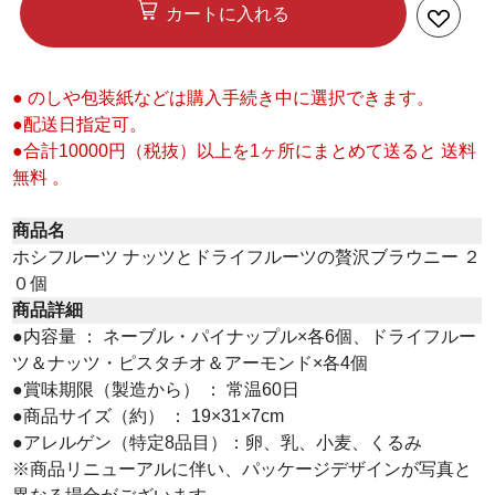
カートに入れる
● のしや包装紙などは購入手続き中に選択できます。
●配送日指定可。
●合計10000円（税抜）以上を1ヶ所にまとめて送ると 送料
無料 。
商品名
ホシフルーツ ナッツとドライフルーツの贅沢ブラウニー ２
０個
商品詳細
●内容量 ： ネーブル・パイナップル×各6個、ドライフルー
ツ＆ナッツ・ピスタチオ＆アーモンド×各4個
●賞味期限（製造から） ： 常温60日
●商品サイズ（約） ： 19×31×7cm
●アレルゲン（特定8品目）：卵、乳、小麦、くるみ
※商品リニューアルに伴い、パッケージデザインが写真と