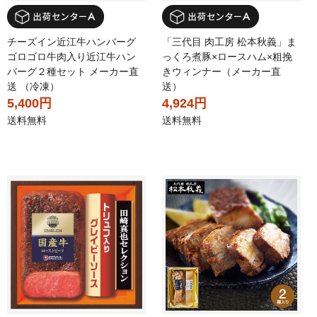
チーズイン近江牛ハンバーグ
「三代目 肉工房 松本秋義」ま
ゴロゴロ牛肉入り近江牛ハン
っくろ煮豚×ロースハム×粗挽
バーグ２種セット メーカー直
きウィンナー（メーカー直
送 （冷凍）
送）
5,400円
4,924円
送料無料
送料無料