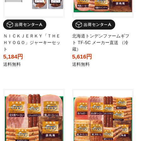
ＮＩＣＫＪＥＲＫＹ「ＴＨＥ
北海道トンデンファームギフ
ＨＹＯＧＯ」ジャーキーセッ
ト TF-5C メーカー直送 （冷
ト
蔵）
5,184円
5,616円
送料無料
送料無料