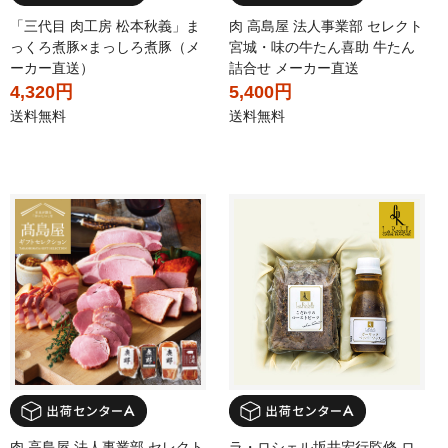
「三代目 肉工房 松本秋義」ま
肉 高島屋 法人事業部 セレクト
っくろ煮豚×まっしろ煮豚（メ
宮城・味の牛たん喜助 牛たん
ーカー直送）
詰合せ メーカー直送
4,320円
5,400円
送料無料
送料無料
肉 高島屋 法人事業部 セレクト
ラ・ロシェル坂井宏行監修 ロ