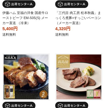
伊藤ハム 至福の洋食 国産牛ロ
「三代目 肉工房 松本秋義」ま
ーストビーフ EM-505(S) メー
っくろ煮豚×すっごいベーコン
カー直送 （冷凍）
（メーカー直送）
5,400円
4,320円
送料無料
送料無料