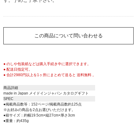
す。予めご了承下さい。
この商品について問い合わせる
● のしや包装紙などは購入手続き中に選択できます。
● 配送日指定可。
● 合計2980円以上を1ヶ所にまとめて送ると 送料無料 。
商品詳細
made in Japan メイドインジャパン カタログギフト
SPEC
●掲載商品数等：152ページ/掲載商品数約125点
※お好みの商品を2点お選びいただけます。
●箱サイズ：約幅19.5cm×縦27cm×厚さ3cm
●重量：約435g