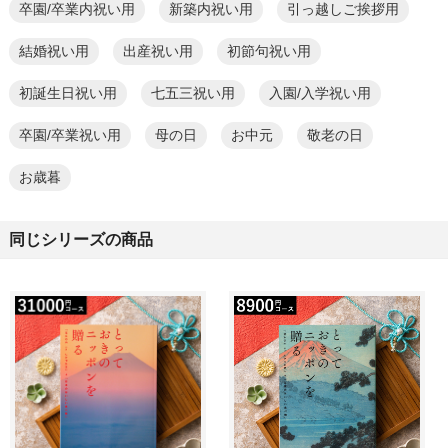
卒園/卒業内祝い用
新築内祝い用
引っ越しご挨拶用
結婚祝い用
出産祝い用
初節句祝い用
初誕生日祝い用
七五三祝い用
入園/入学祝い用
卒園/卒業祝い用
母の日
お中元
敬老の日
お歳暮
同じシリーズの商品