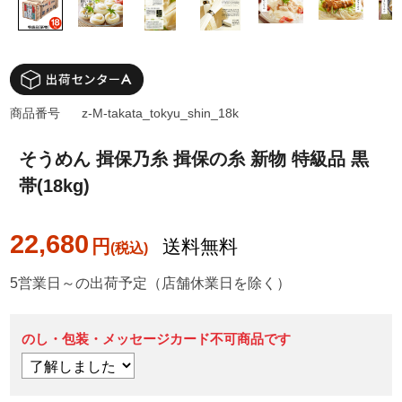
商品番号
z-M-takata_tokyu_shin_18k
そうめん 揖保乃糸 揖保の糸 新物 特級品 黒
帯(18kg)
22,680
円
送料無料
5営業日～の出荷予定（店舗休業日を除く）
のし・包装・メッセージカード不可商品です