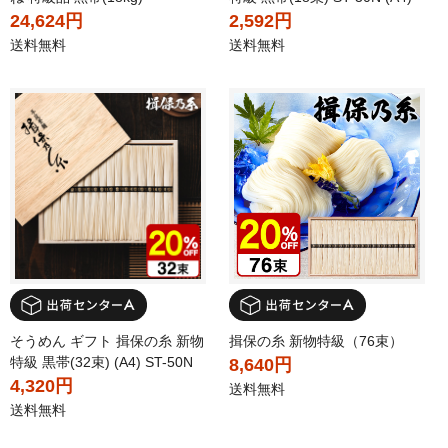
24,624円
2,592円
送料無料
送料無料
そうめん ギフト 揖保の糸 新物
揖保の糸 新物特級（76束）
特級 黒帯(32束) (A4) ST-50N
8,640円
4,320円
送料無料
送料無料