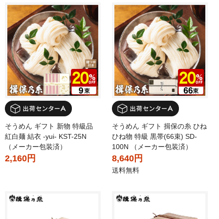
そうめん ギフト 新物 特級品
そうめん ギフト 揖保の糸 ひね
紅白麺 結衣 -yui- KST-25N
ひね物 特級 黒帯(66束) SD-
（メーカー包装済）
100N （メーカー包装済）
2,160円
8,640円
送料無料