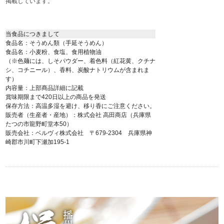
掲載しています。
当食品につきまして
食品名：そうめん類（手延そうめん）
食品名：小麦粉、食塩、食用植物油
（※色麺には、しそパウダー、着色料（紅花黄、クチナ
シ、コチニール）、香料、炭酸ナトリウムが含まれま
す）
内容量：上部商品詳細に記載
賞味期限まで420日以上の商品を発送
保存方法：高温多湿を避け、移り香にご注意ください。
販売者（生産者・産地）：株式会社 高田商店（兵庫県
たつの市龍野町堂本50）
販売会社：ベルヴィ株式会社 〒679-2304 兵庫県神
崎郡市川町下瀬加195-1