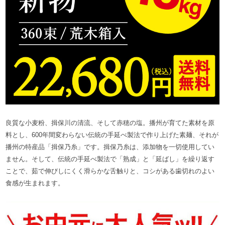
良質な小麦粉、揖保川の清流、そして赤穂の塩。播州が育てた素材を原
料とし、600年間変わらない伝統の手延べ製法で作り上げた素麺、それが
播州の特産品「揖保乃糸」です。揖保乃糸は、添加物を一切使用してい
ません。そして、伝統の手延べ製法で「熟成」と「延ばし」を繰り返す
ことで、茹で伸びしにくく滑らかな舌触りと、コシがある歯切れのよい
食感が生まれます。