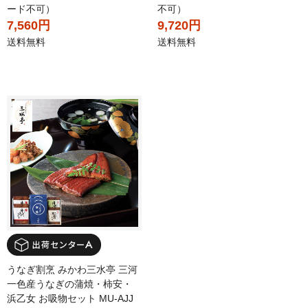
ード不可）
不可）
7,560円
9,720円
送料無料
送料無料
うなぎ割烹 みかわ三水亭 三河
一色産うなぎの蒲焼・柿安・
浜乙女 お吸物セット MU-AJJ