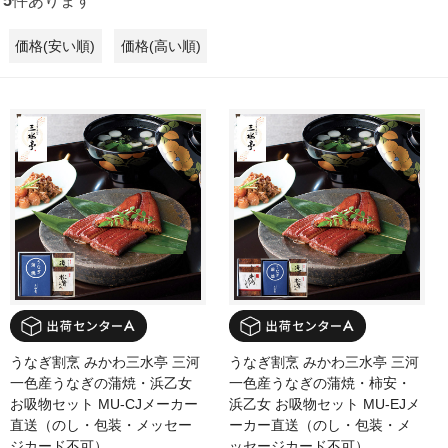
5
件あります
価格(安い順)
価格(高い順)
うなぎ割烹 みかわ三水亭 三河
うなぎ割烹 みかわ三水亭 三河
一色産うなぎの蒲焼・浜乙女
一色産うなぎの蒲焼・柿安・
お吸物セット MU-CJメーカー
浜乙女 お吸物セット MU-EJメ
直送（のし・包装・メッセー
ーカー直送（のし・包装・メ
ジカード不可）
ッセージカード不可）