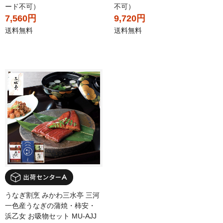
ード不可）
不可）
7,560円
9,720円
送料無料
送料無料
うなぎ割烹 みかわ三水亭 三河
一色産うなぎの蒲焼・柿安・
浜乙女 お吸物セット MU-AJJ