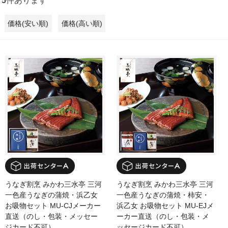
5
件あります
価格(安い順)
価格(高い順)
うなぎ割烹 みかわ三水亭 三河
うなぎ割烹 みかわ三水亭 三河
一色産うなぎの蒲焼・浜乙女
一色産うなぎの蒲焼・柿安・
お吸物セット MU-CJメーカー
浜乙女 お吸物セット MU-EJメ
直送（のし・包装・メッセー
ーカー直送（のし・包装・メ
ジカード不可）
ッセージカード不可）