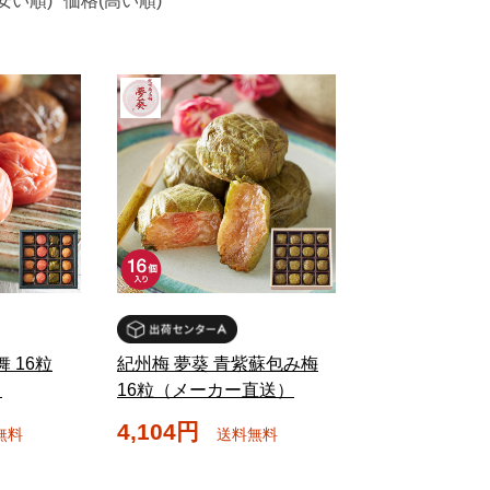
安い順)
価格(高い順)
 16粒
紀州梅 夢葵 青紫蘇包み梅
）
16粒（メーカー直送）
4,104円
無料
送料無料