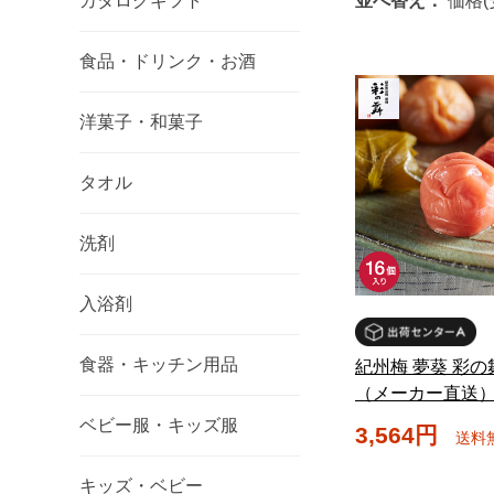
カタログギフト
並べ替え：
価格(
食品・ドリンク・お酒
洋菓子・和菓子
タオル
洗剤
入浴剤
食器・キッチン用品
紀州梅 夢葵 彩の舞
（メーカー直送
ベビー服・キッズ服
3,564円
送料
キッズ・ベビー