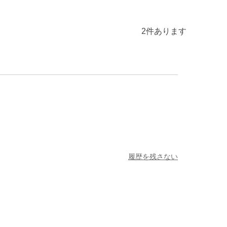
2
件あります
履歴を残さない