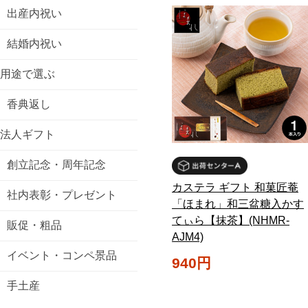
出産内祝い
結婚内祝い
用途で選ぶ
香典返し
法人ギフト
創立記念・周年記念
カステラ ギフト 和菓匠菴
社内表彰・プレゼント
「ほまれ」和三盆糖入かす
てぃら【抹茶】(NHMR-
販促・粗品
AJM4)
イベント・コンペ景品
940円
手土産