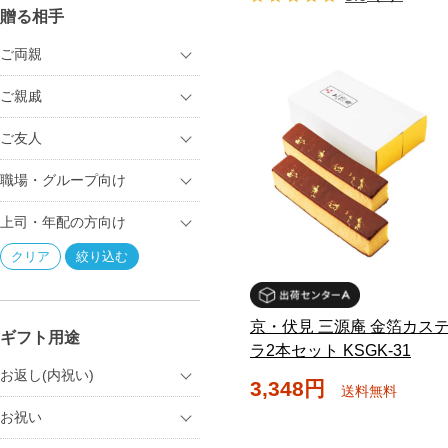
贈る相手
ご両親
ご親戚
ご友人
職場・グループ向け
上司・年配の方向け
京・伏見 三源庵 金箔カス
ギフト用途
ラ2本セット KSGK-31
お返し(内祝い)
3,348円
送料無料
お祝い