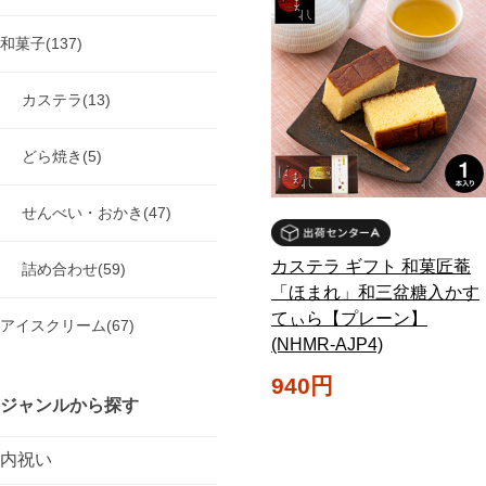
和菓子(137)
カステラ(13)
どら焼き(5)
せんべい・おかき(47)
カステラ ギフト 和菓匠菴
詰め合わせ(59)
「ほまれ」和三盆糖入かす
てぃら【プレーン】
アイスクリーム(67)
(NHMR-AJP4)
940円
ジャンルから探す
内祝い