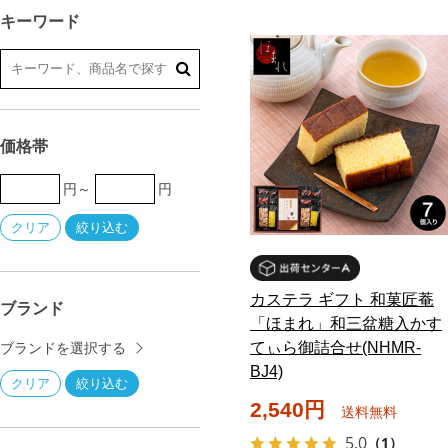
キーワード
価格帯
円～
円
カステラ ギフト 和菓匠菴
ブランド
「ほまれ」和三盆糖入かす
てぃら御詰合せ(NHMR-
ブランドを選択する
BJ4)
2,540円
送料無料
5.0
（1）