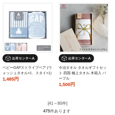
ベビーGAPストライプベア (ウ
今治タオル タオルギフトセッ
ォッシュタオル×1、スタイ×1)
ト 四国 極上タオル 木箱入 パ
ープル
1,485円
1,500円
[41～80件]
475
件あります