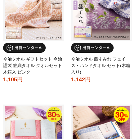
今治タオル ギフトセット 今治
今治タオル 藤すみれ フェイ
謹製 紋織タオル タオルセット
ス・ハンドタオル セット(木箱
木箱入 ピンク
入り)
1,105円
1,142円