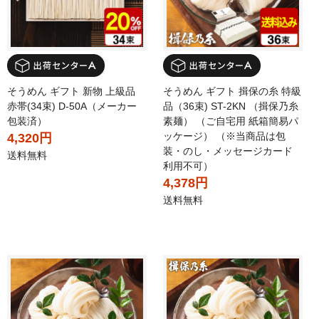
そうめん ギフト 新物 上級品
そうめん ギフト 揖保の糸 特級
赤帯(34束) D-50A（メーカー
品（36束) ST-2KN （揖保乃糸
包装済）
素麺） （ご自宅用 紙箱簡易パ
ッケージ） （※当商品は包
4,320円
装・のし・メッセージカード
送料無料
利用不可）
4,378円
送料無料