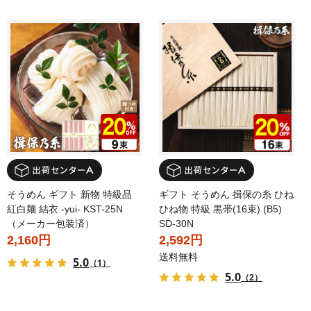
そうめん ギフト 新物 特級品
ギフト そうめん 揖保の糸 ひね
紅白麺 結衣 -yui- KST-25N
ひね物 特級 黒帯(16束) (B5)
（メーカー包装済）
SD-30N
2,160円
2,592円
送料無料
5.0
（1）
5.0
（2）