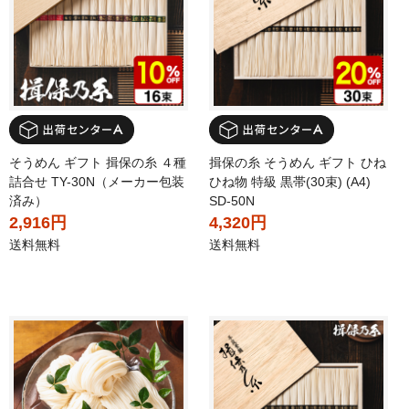
そうめん ギフト 揖保の糸 ４種
揖保の糸 そうめん ギフト ひね
詰合せ TY-30N（メーカー包装
ひね物 特級 黒帯(30束) (A4)
済み）
SD-50N
2,916円
4,320円
送料無料
送料無料