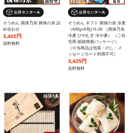
そうめん 揖保乃糸 揖保の糸 詰
そうめん ギフト 揖保の糸 冷麦
め合わせ
（400g×6包) H-2K （揖保乃糸
冷麦 ひやむぎ 冷や麦） （ご自
3,402円
宅用 紙箱簡易パッケージ）
送料無料
（※当商品は包装・のし・メ
ッセージカード利用不可）
3,425円
送料無料