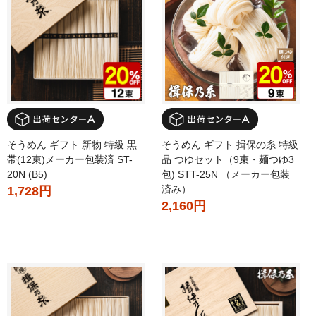
そうめん ギフト 新物 特級 黒
そうめん ギフト 揖保の糸 特級
帯(12束)メーカー包装済 ST-
品 つゆセット（9束・麺つゆ3
20N (B5)
包) STT-25N （メーカー包装
済み）
1,728円
2,160円