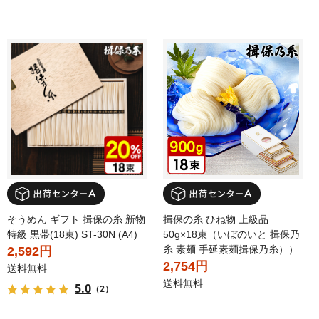
そうめん ギフト 揖保の糸 新物
揖保の糸 ひね物 上級品
特級 黒帯(18束) ST-30N (A4)
50g×18束（いぼのいと 揖保乃
糸 素麺 手延素麺揖保乃糸））
2,592円
2,754円
送料無料
送料無料
5.0
（2）