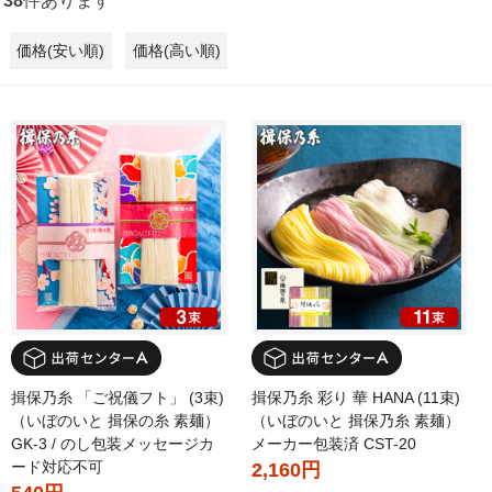
38
件あります
価格(安い順)
価格(高い順)
揖保乃糸 「ご祝儀フト」 (3束)
揖保乃糸 彩り 華 HANA (11束)
（いぼのいと 揖保の糸 素麺）
（いぼのいと 揖保乃糸 素麺）
GK-3 / のし包装メッセージカ
メーカー包装済 CST-20
ード対応不可
2,160円