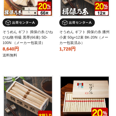
そうめん ギフト 揖保の糸 ひね
そうめん ギフト 揖保の糸 播州
ひね物 特級 黒帯(66束) SD-
小麦 50g×12束 BK-20N（メー
100N （メーカー包装済）
カー包装済み）
8,640円
1,728円
送料無料