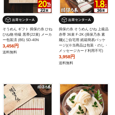
そうめん ギフト 揖保の糸 ひね
揖保の糸 そうめん ひね 上級品
ひね物 特級 黒帯(22束) メーカ
赤帯 36束 F-2K (揖保乃糸 素
ー包装済 (B5) SD-40N
麺)(ご自宅用 紙箱簡易パッケ
ージ)(※当商品は包装・のし・
3,456円
メッセージカード利用不可)
送料無料
3,958円
送料無料