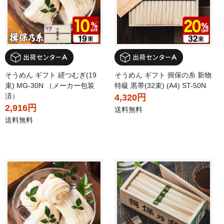
そうめん ギフト 縒つむぎ(19
そうめん ギフト 揖保の糸 新物
束) MG-30N （メーカー包装
特級 黒帯(32束) (A4) ST-50N
済）
4,320円
2,916円
送料無料
送料無料