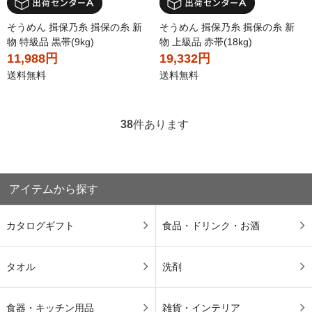
そうめん 揖保乃糸 揖保の糸 新
そうめん 揖保乃糸 揖保の糸 新
物 特級品 黒帯(9kg)
物 上級品 赤帯(18kg)
11,988円
19,332円
送料無料
送料無料
38
件あります
アイテムから探す
カタログギフト
食品・ドリンク・お酒
タオル
洗剤
食器・キッチン用品
雑貨・インテリア