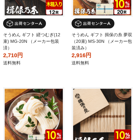
そうめん ギフト 縒つむぎ(12
そうめん ギフト 揖保の糸 夢双
束) MG-20N （メーカー包装
（20束) MS-30N （メーカー包
済）
装済み）
2,710円
2,916円
送料無料
送料無料