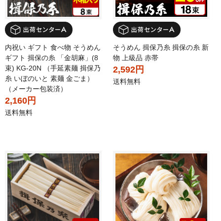
内祝い ギフト 食べ物 そうめん
そうめん 揖保乃糸 揖保の糸 新
ギフト 揖保の糸 「金胡麻」(8
物 上級品 赤帯
束) KG-20N （手延素麺 揖保乃
2,592円
糸 いぼのいと 素麺 金ごま）
送料無料
（メーカー包装済）
2,160円
送料無料