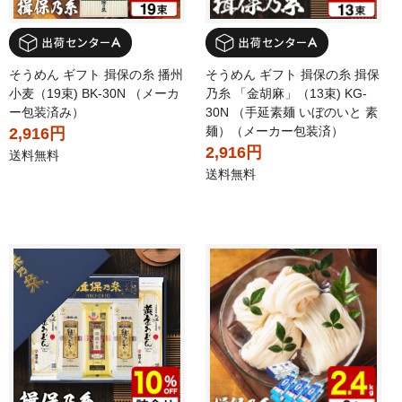
そうめん ギフト 揖保の糸 播州
そうめん ギフト 揖保の糸 揖保
小麦（19束) BK-30N （メーカ
乃糸 「金胡麻」（13束) KG-
ー包装済み）
30N （手延素麺 いぼのいと 素
麺）（メーカー包装済）
2,916円
2,916円
送料無料
送料無料