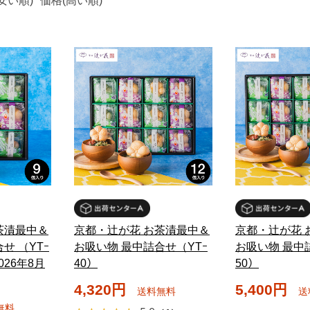
安い順)
価格(高い順)
茶漬最中＆
京都・辻が花 お茶漬最中＆
京都・辻が花 
せ （YTｰ
お吸い物 最中詰合せ（YTｰ
お吸い物 最中
026年8月
40）
50）
4,320円
5,400円
送料無料
送
無料