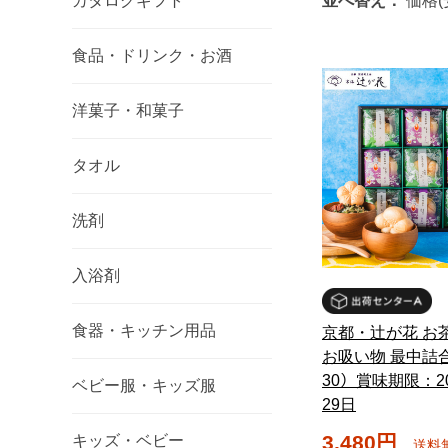
カタログギフト
並べ替え：
価格(
食品・ドリンク・お酒
洋菓子・和菓子
タオル
洗剤
入浴剤
食器・キッチン用品
京都・辻が花 お
お吸い物 最中詰合
30）賞味期限：2
ベビー服・キッズ服
29日
3,480円
キッズ・ベビー
送料