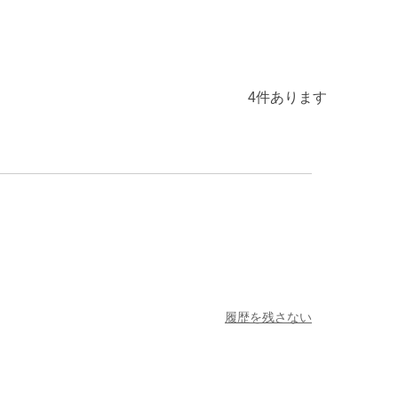
4
件あります
履歴を残さない