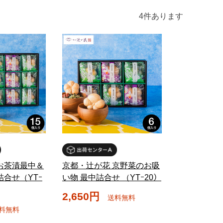
4
件あります
お茶漬最中＆
京都・辻が花 京野菜のお吸
詰合せ（YTｰ
い物 最中詰合せ （YTｰ20）
2,650円
送料無料
料無料