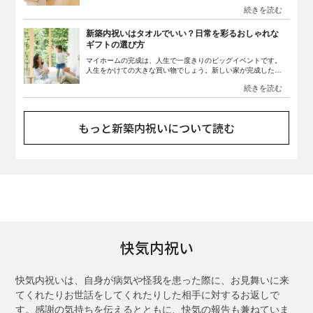
内祝いは、気を使うことも多いですよね。また「どのタイミン
グで渡せばいいのか」「金額の相場は」「のしはどうやって書
けばいいのだろう」など、いろいろ疑問が浮かんでくるのでは
ないでしょうか。そこで、知っておきたい新築の内祝いの基礎
新築内祝いはタオルでいい？日常を彩るおしゃれな
知識をわかりやすく解説します。
ギフトの選び方
マイホームの完成は、人生で一度きりのビッグイベントです。
人生をかけての大きな買い物でしょう。新しい家が完成した
ら、日頃お世話になっている人や、両親や祖父母、親戚の人か
ら新築祝いをもらうでしょう。新居への引越しが完了し、落ち
着いたら、お祝いをくれた人へのお返しを考えなければいけま
せん。新築内祝いで何を贈ればいいのか、のしや基本的なマナ
ーについて紹介します。新築内祝いで今まさに何を贈ろうか悩
もっと新築内祝いについて読む
んでいる人に、おしゃれなお返しの渡し方を提案します。いざ
というときに恥をかかないためにも、最低限のマナーをしっか
りおさえて、素敵な新築にふさわしい、幸せのお裾分けを用意
しましょう。
快気内祝い
快気内祝いは、自身が病気や怪我を患った際に、お見舞いに来
てくれたりお世話をしてくれたりした相手に対するお返しで
す。感謝の気持ちを伝えるとともに、快気の報告も兼ねていま