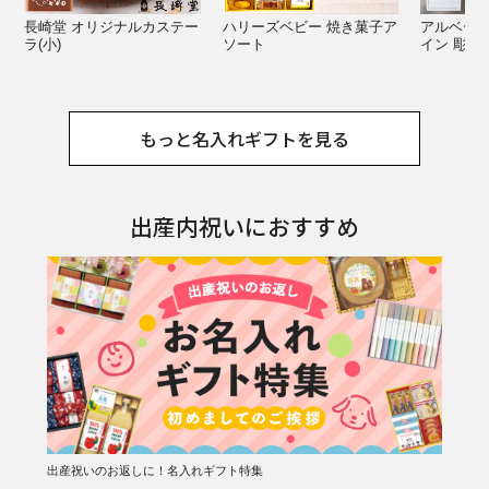
長崎堂 オリジナルカステー
ハリーズベビー 焼き菓子ア
アルベール
ラ(小)
ソート
イン 彫刻
もっと名入れギフトを見る
出産内祝いにおすすめ
出産祝いのお返しに！名入れギフト特集