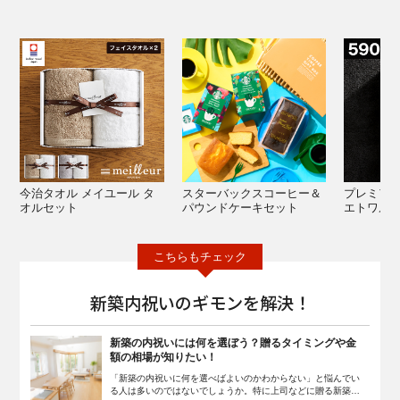
今治タオル メイユール タ
スターバックスコーヒー＆
プレミアム
オルセット
パウンドケーキセット
エトワル
新築内祝いのギモンを解決！
新築の内祝いには何を選ぼう？贈るタイミングや金
額の相場が知りたい！
「新築の内祝いに何を選べばよいのかわからない」と悩んでい
る人は多いのではないでしょうか。特に上司などに贈る新築の