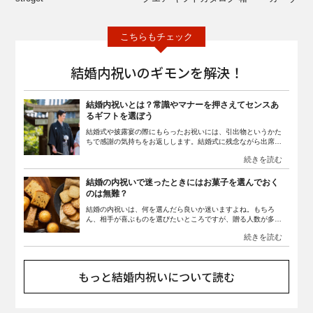
結婚内祝いのギモンを解決！
結婚内祝いとは？常識やマナーを押さえてセンスあ
るギフトを選ぼう
結婚式や披露宴の際にもらったお祝いには、引出物というかた
ちで感謝の気持ちをお返しします。結婚式に残念ながら出席出
来なかった人や、呼べなかった友人や職場の上司、同僚などか
らもらったお祝いに対しては、内祝いとしてありがとうの気持
ちを込めて、品物を贈ります。そんな結婚の内祝いですが、い
ざとなると何を贈ればいいか迷ってしまいますよね。 結婚とい
結婚の内祝いで迷ったときにはお菓子を選んでおく
う大切な門出に、贈る相手にも喜ばれるものを贈るにはどのよ
のは無難？
うな品物が向いているのか知っておくと、探しやすくなるでし
結婚の内祝いは、何を選んだら良いか迷いますよね。もちろ
ょう。 この記事では、結婚の内祝いを贈るためのマナーや、お
ん、相手が喜ぶものを選びたいところですが、贈る人数が多い
すすめ商品を紹介します。結婚をして最初の大仕事です。恥を
場合はそれぞれ選び分けるのも大変です。もし、まとまった人
かかないためにも、しっかりと知識を持っておきましょう。
数の内祝いが必要なときは、無難なお菓子でまとめてしまうと
選びやすいです。そこで今回は、結婚の内祝いの選び方や、お
菓子を選ぶときの注意点などについて紹介します。
もっと結婚内祝いについて読む