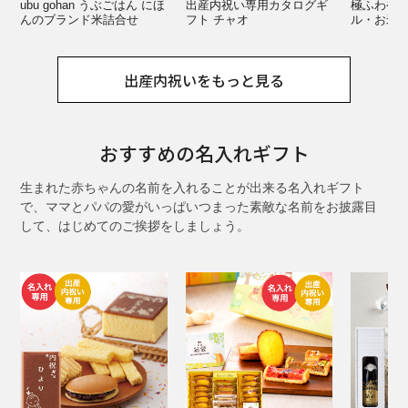
ubu gohan うぶごはん にほ
出産内祝い専用カタログギ
極ふわやさ
んのブランド米詰合せ
フト チャオ
ル・お米
出産内祝いをもっと見る
おすすめの名入れギフト
生まれた赤ちゃんの名前を入れることが出来る名入れギフト
で、ママとパパの愛がいっぱいつまった素敵な名前をお披露目
して、はじめてのご挨拶をしましょう。