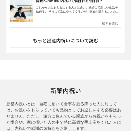
ついて詳しく解説します。
両親への出産の内祝いで喜ばれる品は何？
これから人生をともにする人と出会い、結婚して新しい生活を
始める。 そうして次にやってくるのが、家族が増えることの喜
び。 赤ちゃんの誕生は、両親（赤ちゃんの祖父母）にとっても
大きな喜びですから、赤ちゃんの誕生を品物や現金で祝ってく
れることがよくあります。両親の他にも、兄弟や祖父母などか
らたくさん祝福を受けるでしょう。 赤ちゃんの誕生を喜んでく
れた両親には、感謝をこめてお返しとして内祝いを贈りたいも
のです。 しかし、両親にはどのようなお返しをすればいいか迷
もっと出産内祝いについて読む
う人もいるでしょう。 この記事では両親からの出産祝いの相場
や、両親へ贈る内祝いの選び方などを紹介します。
新築内祝い
新築内祝いとは、自宅に招いて食事を振る舞った人に対して
は、お祝いをもらっていても品物としてお返しをする必要はあ
りません。ただし、遠方に住んでいる親族からお祝いをもらっ
た場合や、家に招いた人の中で特に高価な手土産をくれた人に
は、内祝いで感謝の気持ちをお返しします。