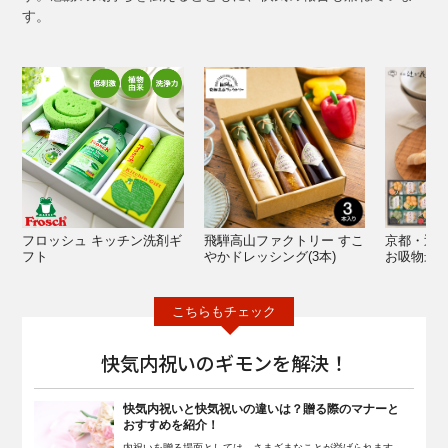
す。
フロッシュ キッチン洗剤ギ
飛騨高山ファクトリー すこ
京都・辻が
フト
やかドレッシング(3本)
お吸物最
快気内祝いのギモンを解決！
快気内祝いと快気祝いの違いは？贈る際のマナーと
おすすめを紹介！
内祝いを贈る場面としては、さまざまなことが挙げられます。