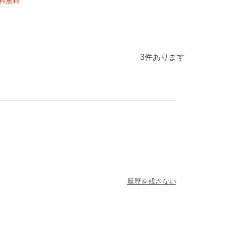
料無料
3
件あります
履歴を残さない