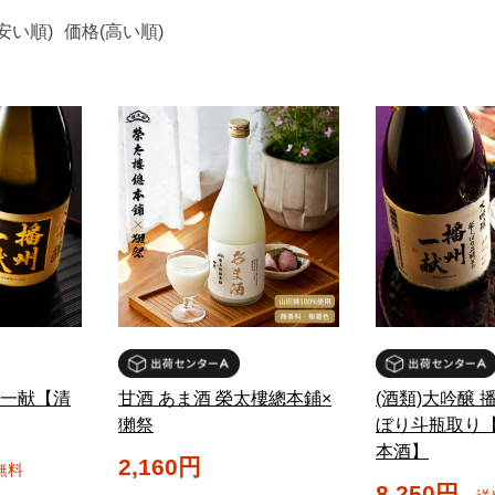
安い順)
価格(高い順)
州一献【清
甘酒 あま酒 榮太樓總本鋪×
(酒類)大吟醸 
獺祭
ぼり斗瓶取り
本酒】
2,160円
無料
8,250円