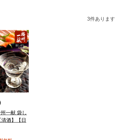
3
件あります
播州一献 袋し
【清酒】【日