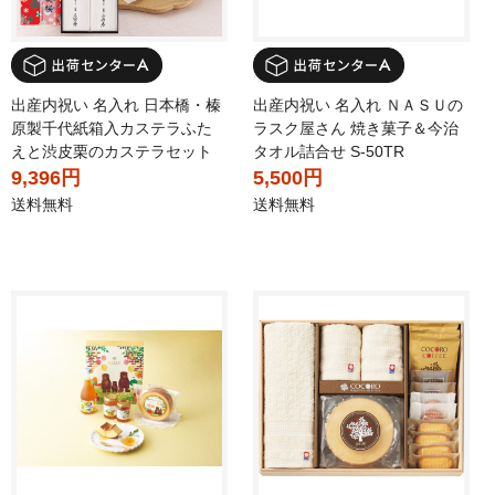
出産内祝い 名入れ 日本橋・榛
出産内祝い 名入れ ＮＡＳＵの
原製千代紙箱入カステラふた
ラスク屋さん 焼き菓子＆今治
えと渋皮栗のカステラセット
タオル詰合せ S-50TR
9,396円
5,500円
送料無料
送料無料