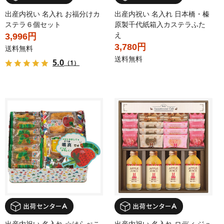
出産内祝い 名入れ お福分けカ
出産内祝い 名入れ 日本橋・榛
ステラ６個セット
原製千代紙箱入カステラふた
え
3,996円
3,780円
送料無料
送料無料
5.0
（1）