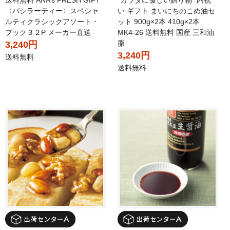
送料無料 ANA’s FRESH GIFT
"カラダに優しい贈り物" 内祝
〈バシラーティー〉スペシャ
い ギフト まいにちのこめ油セ
ルティクラシックアソート・
ット 900g×2本 410g×2本
ブック３２P メーカー直送
MK4-26 送料無料 国産 三和油
脂
3,240円
3,240円
送料無料
送料無料