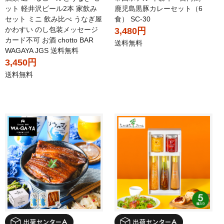
ット 軽井沢ビール2本 家飲み
鹿児島黒豚カレーセット（6
セット ミニ 飲み比べ うなぎ屋
食） SC-30
かわすい のし包装メッセージ
3,480円
カード不可 お酒 chotto BAR
送料無料
WAGAYA JGS 送料無料
3,450円
送料無料