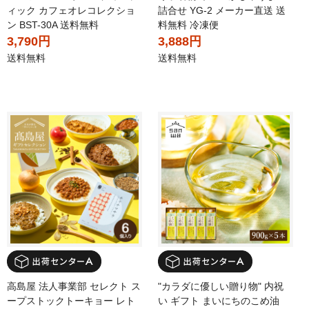
ィック カフェオレコレクショ
詰合せ YG-2 メーカー直送 送
ン BST-30A 送料無料
料無料 冷凍便
3,790円
3,888円
送料無料
送料無料
高島屋 法人事業部 セレクト ス
"カラダに優しい贈り物" 内祝
ープストックトーキョー レト
い ギフト まいにちのこめ油