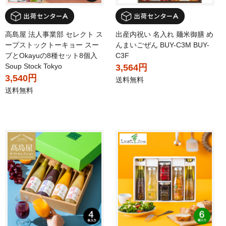
高島屋 法人事業部 セレクト ス
出産内祝い 名入れ 麺米御膳 め
ープストックトーキョー スー
んまいごぜん BUY-C3M BUY-
プとOkayuの8種セット8個入
C3F
Soup Stock Tokyo
3,564円
3,540円
送料無料
送料無料