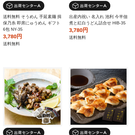
送料無料 そうめん 手延素麺 揖
出産内祝い 名入れ 池利 今半佃
保乃糸 即席にゅうめん ギフト
煮と紅白うどん詰合せ HIB-35
6包 NY-35
3,780円
3,780円
送料無料
送料無料