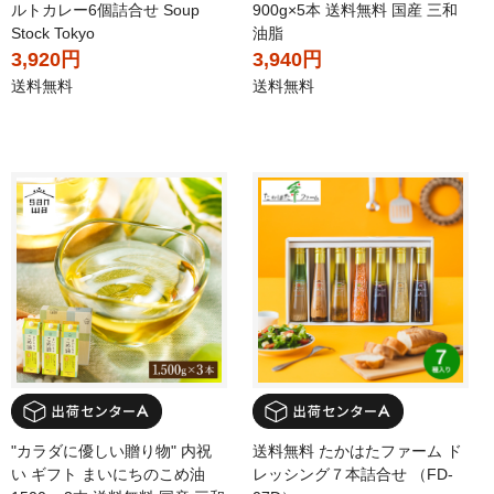
ルトカレー6個詰合せ Soup
900g×5本 送料無料 国産 三和
Stock Tokyo
油脂
3,920円
3,940円
送料無料
送料無料
"カラダに優しい贈り物" 内祝
送料無料 たかはたファーム ド
い ギフト まいにちのこめ油
レッシング７本詰合せ （FD-