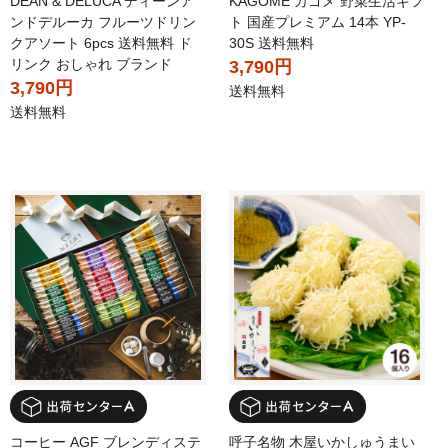
DEAN & DELUCA ディーンア
KAGOME カゴメ 野菜生活ギフ
ンドデルーカ フルーツドリン
ト 国産プレミアム 14本 YP-
クアソート 6pcs 送料無料 ド
30S 送料無料
リンク おしゃれ ブランド
3,790円
3,790円
送料無料
送料無料
コーヒー AGF ブレンディステ
呼子名物 木屋いかしゅうまい