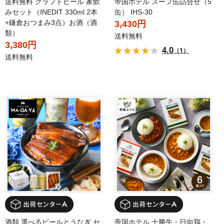
送料無料 クラフトビール 家飲
帝国ホテル スープ缶詰合せ（5
みセット（INEDIT 330ml 2本
缶） IHS-30
+鎌倉おつまみ3点）お酒（酒
3,430円
類）
送料無料
3,380円
4.0
（1）
送料無料
酒類 選べるビールとうなぎ セ
帝国ホテル 十勝牛・日向鶏・