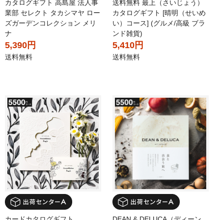
カタログギフト 高島屋 法人事
送料無料 最上（さいじょう）
業部 セレクト タカシマヤ ロー
カタログギフト [晴明（せいめ
ズガーデンコレクション メリ
い）コース] (グルメ/高級 ブラ
ナ
ンド雑貨)
5,390円
5,410円
送料無料
送料無料
カードカタログギフト
DEAN & DELUCA（ディーン