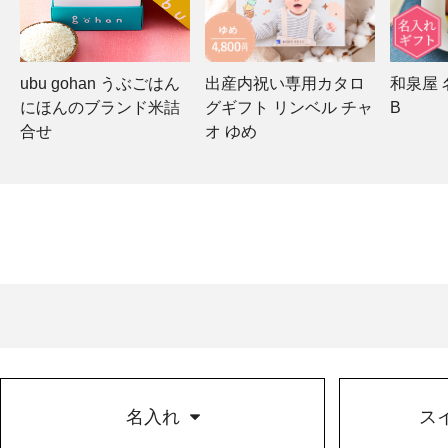
ubu gohan うぶごはん
出産内祝い専用カタロ
和泉屋
にほんのブランド米詰
グギフト リンベル チャ
B
合せ
オ ゆめ
名入れ
ス