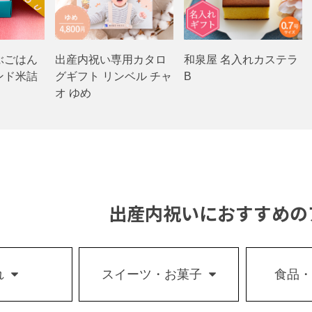
 うぶごはん
出産内祝い専用カタロ
和泉屋 名入れカステラ
ンド米詰
グギフト リンベル チャ
B
オ ゆめ
出産内祝いにおすすめの
れ
スイーツ・お菓子
食品