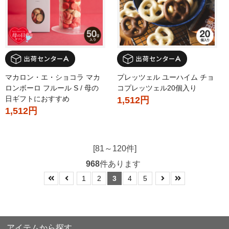
マカロン・エ・ショコラ マカ
プレッツェル ユーハイム チョ
ロンボーロ フルール S / 母の
コプレッツェル20個入り
日ギフトにおすすめ
1,512円
1,512円
[81～120件]
968
件あります
1
2
3
4
5
アイテムから探す