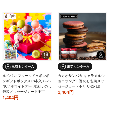
ルペパン フルールドゥボンボ
カカオサンパカ キャラメルシ
ンギフトボックス18本入 C-26
ョコラング 6個 のし包装メッ
NC / ホワイトデー お返し のし
セージカード不可 C-25 LB
包装メッセージカード不可
1,404円
1,404円