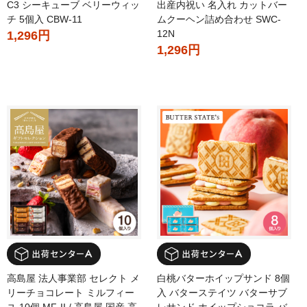
C3 シーキューブ ベリーウィッ
出産内祝い 名入れ カットバー
チ 5個入 CBW-11
ムクーヘン詰め合わせ SWC-
12N
1,296円
1,296円
高島屋 法人事業部 セレクト メ
白桃バターホイップサンド 8個
リーチョコレート ミルフィー
入 バターステイツ バターサブ