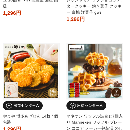
ユ 10個 MF-II / 高島屋 国産 高
レサンド ホイップショコラ バ
級
タークッキー 焼き菓子 クッキ
ー 白桃 洋菓子 gws
1,296円
1,296円
やまや 博多あげせん 14枚 / 個
マネケン ワッフル詰合せ7個入
包装
り Manneken ワッフル プレー
ン ココア メーカー包装済 のし
1,296円