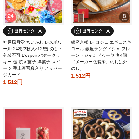
神戸風月堂 ちいかわ レスポワ
銀座京橋 レ ロジェ エギュスキ
ール 24枚(2枚入×12袋) のし・
ロール 銀座ラングドシャ プレ
包装不可 L'espoir バタークッ
ーン・ジャンドゥーヤ 各4個
キー 缶 焼き菓子 洋菓子 スイ
（メーカー包装済、のしは外
ーツ 手土産写真入り メッセー
のし）
ジカード
1,512円
1,512円