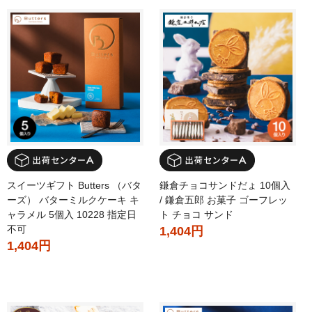
スイーツギフト Butters （バタ
鎌倉チョコサンドだょ 10個入
ーズ） バターミルクケーキ キ
/ 鎌倉五郎 お菓子 ゴーフレッ
ャラメル 5個入 10228 指定日
ト チョコ サンド
不可
1,404円
1,404円