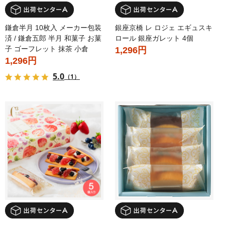
鎌倉半月 10枚入 メーカー包装
銀座京橋 レ ロジェ エギュスキ
済 / 鎌倉五郎 半月 和菓子 お菓
ロール 銀座ガレット 4個
子 ゴーフレット 抹茶 小倉
1,296円
1,296円
5.0
（1）