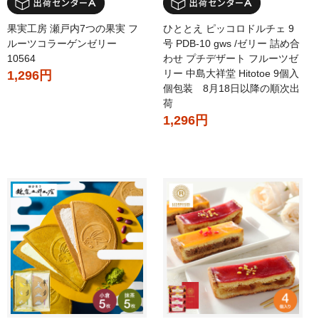
果実工房 瀬戸内7つの果実 フ
ひととえ ピッコロドルチェ 9
ルーツコラーゲンゼリー
号 PDB-10 gws /ゼリー 詰め合
10564
わせ プチデザート フルーツゼ
リー 中島大祥堂 Hitotoe 9個入
1,296円
個包装 8月18日以降の順次出
荷
1,296円