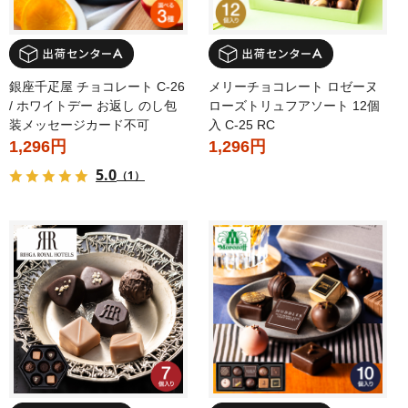
銀座千疋屋 チョコレート C-26
メリーチョコレート ロゼーヌ
/ ホワイトデー お返し のし包
ローズトリュフアソート 12個
装メッセージカード不可
入 C-25 RC
1,296円
1,296円
5.0
（1）