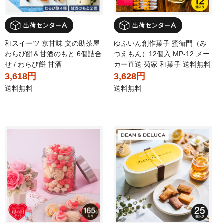
和スイーツ 京甘味 文の助茶屋
ゆふいん創作菓子 蜜衛門（み
わらび餅＆甘酒のもと 6個詰合
つえもん）12個入 MP-12 メー
せ / わらび餅 甘酒
カー直送 菊家 和菓子 送料無料
3,618円
3,628円
送料無料
送料無料