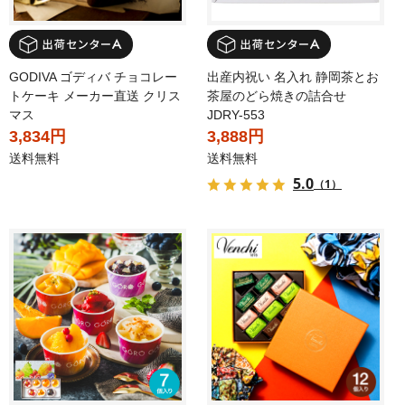
GODIVA ゴディバ チョコレー
出産内祝い 名入れ 静岡茶とお
トケーキ メーカー直送 クリス
茶屋のどら焼きの詰合せ
マス
JDRY-553
3,834円
3,888円
送料無料
送料無料
5.0
（1）