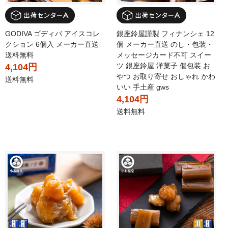
GODIVA ゴディバ アイスコレ
銀座鈴屋謹製 フィナンシェ 12
クション 6個入 メーカー直送
個 メーカー直送 のし・包装・
送料無料
メッセージカード不可 スイー
ツ 銀座鈴屋 洋菓子 個包装 お
4,104円
やつ お取り寄せ おしゃれ かわ
送料無料
いい 手土産 gws
4,104円
送料無料