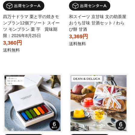
四万十ドラマ 栗と芋の焼きモ
和スイーツ 京甘味 文の助茶屋
ンブラン12個アソート スイー
おうち甘味 甘酒セット / わら
ツ モンブラン 栗 芋 賞味期
び餅 甘酒
限：2026年8月25日
3,369円
3,360円
送料無料
送料無料