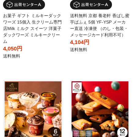
お菓子 ギフト ミルキーダック
送料無料 京都 養老軒 香ばし蜜
ワーズ 15個入 生クリーム専門
芋ぱふぇ 5個 YF-YSP メーカ
店Milk ミルク スイーツ 洋菓子
ー直送 冷凍便 （のし・包装・
ダックワーズ ミルキークリー
メッセージカード利用不可）
ム
4,104円
4,050円
送料無料
送料無料