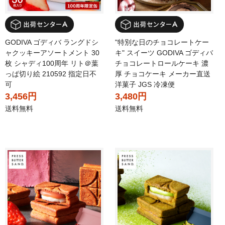
GODIVA ゴディバ ラングドシ
"特別な日のチョコレートケー
ャクッキーアソートメント 30
キ" スイーツ GODIVA ゴディバ
枚 シャディ100周年 リト＠葉
チョコレートロールケーキ 濃
っぱ切り絵 210592 指定日不
厚 チョコケーキ メーカー直送
可
洋菓子 JGS 冷凍便
3,456円
3,480円
送料無料
送料無料