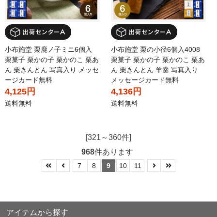
小布施堂 栗鹿ノ子ミニ6個入
小布施堂 栗の小径6個入4008
栗菓子 栗かの子 栗かのこ 栗あ
栗菓子 栗かの子 栗かのこ 栗あ
ん 栗きんとん 写真入り メッセ
ん 栗きんとん 羊羹 写真入り
ージカード無料
メッセージカード無料
4,125円
4,136円
送料無料
送料無料
[321～360件]
968
件あります
7
8
9
10
11
アイテムから探す