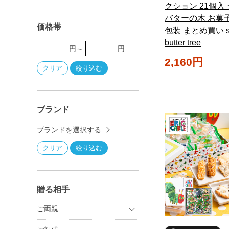
クション 21個入
バターの木 お菓子
価格帯
包装 まとめ買い su
butter tree
円～
円
2,160円
ブランド
ブランドを選択する
贈る相手
ご両親