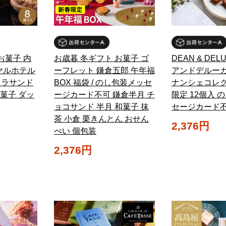
お菓子 内
お歳暮 冬ギフト お菓子 ゴ
DEAN & DE
ヤルホテル
ーフレット 鎌倉五郎 午年福
アンドデルーカ
コラサンド
BOX 福袋 / のし包装メッセ
ナンシェコレク
 洋菓子 ダッ
ージカード不可 鎌倉半月 チ
限定 12個入 
ョコサンド 半月 和菓子 抹
セージカード
茶 小倉 栗きんとん おせん
2,376円
べい 個包装
2,376円