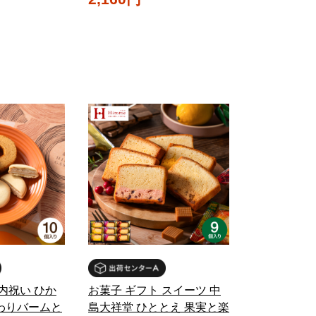
内祝い ひか
お菓子 ギフト スイーツ 中
わりバームと
島大祥堂 ひととえ 果実と楽