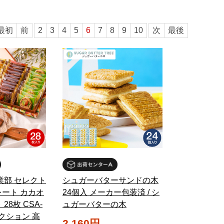
最初
前
2
3
4
5
6
7
8
9
10
次
最後
業部 セレクト
シュガーバターサンドの木
ート カカオ
24個入 メーカー包装済 / シ
28枚 CSA-
ュガーバターの木
レクション 高
2,160円