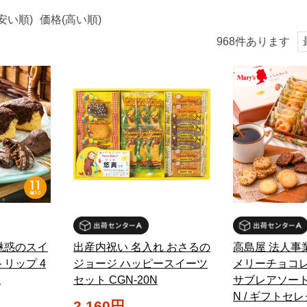
安い順)
価格(高い順)
968
件あります
魅惑のスイ
出産内祝い 名入れ おさるの
高島屋 法人事
リップ 4
ジョージ ハッピースイーツ
メリーチョコレ
A
セット CGN-20N
サブレアソート 
N / ギフトセ
2,160円