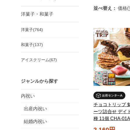
並べ替え：
価格(
洋菓子・和菓子
洋菓子(764)
和菓子(137)
アイスクリーム(67)
ジャンルから探す
内祝い
チョコトリップ 
出産内祝い
ーツ詰合せ デイト
種 11個 CHA-01
結婚内祝い
2,160円