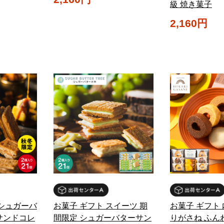
級 焼き菓子
2,160円
 シュガーバ
お菓子 ギフト スイーツ 期
お菓子 ギフト 
サンドコレ
間限定 シュガーバターサン
りがさね ふん