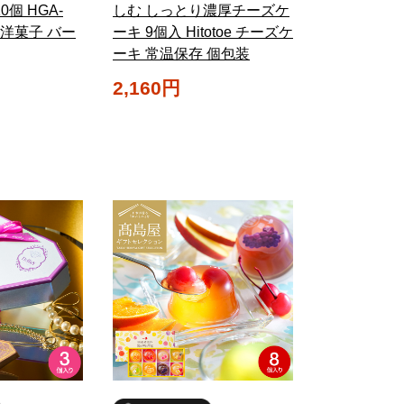
個 HGA-
しむ しっとり濃厚チーズケ
ツ 洋菓子 バー
ーキ 9個入 Hitotoe チーズケ
ーキ 常温保存 個包装
2,160円