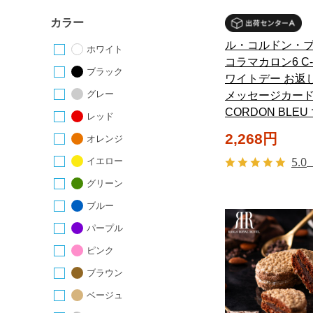
カラー
ル・コルドン・ブ
ホワイト
コラマカロン6 C-2
ブラック
ワイトデー お返
グレー
メッセージカード
CORDON BLEU
レッド
2,268円
オレンジ
5.0
イエロー
グリーン
ブルー
パープル
ピンク
ブラウン
ベージュ