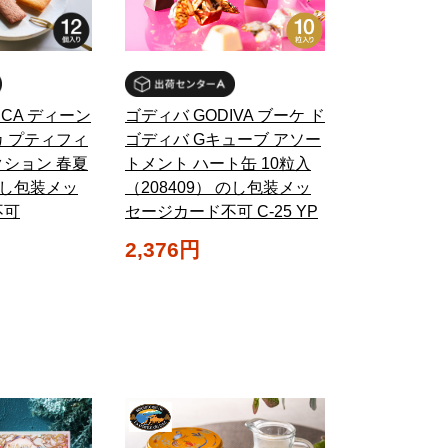
LUCA ディーン
ゴディバ GODIVA ブーケ ド
 プティフィ
ゴディバ Gキューブ アソー
ション 春夏
トメント ハート缶 10粒入
のし包装メッ
（208409） のし包装メッ
不可
セージカード不可 C-25 YP
2,376円