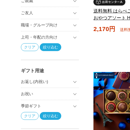
ご親戚
送料無料 はらぺ
ご友人
おやつアソート HA
職場・グループ向け
2,170円
送料
上司・年配の方向け
ギフト用途
お返し(内祝い)
お祝い
季節ギフト