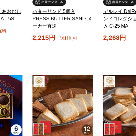
こあおむし
バターサンド 5個入
デルレイ Del
-15S
PRESS BUTTER SAND メ
ンドコレクショ
ーカー直送
入 C-25 MA
無料
2,215円
2,268円
送料無料