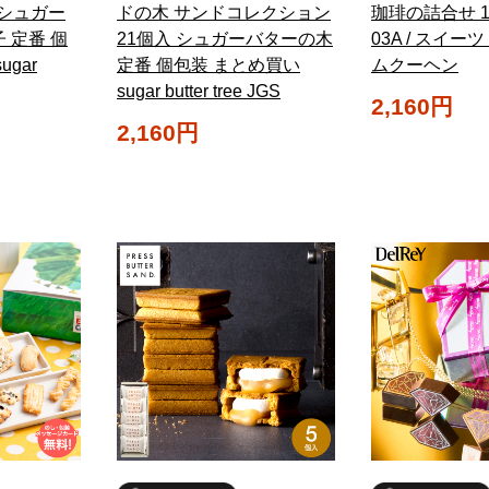
 シュガー
ドの木 サンドコレクション
珈琲の詰合せ 10
 定番 個
21個入 シュガーバターの木
03A / スイー
gar
定番 個包装 まとめ買い
ムクーヘン
sugar butter tree JGS
2,160円
2,160円