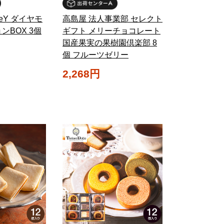
ReY ダイヤモ
高島屋 法人事業部 セレクト
ンBOX 3個
ギフト メリーチョコレート
国産果実の果樹園倶楽部 8
個 フルーツゼリー
2,268円