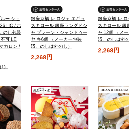
ルー ショ
銀座京橋 レ ロジェ エギュ
銀座京橋 レ ロ
6 HC / ホ
スキロール 銀座ラングドシ
スキロール 銀
し のし包装
ャ プレーン・ジャンドゥー
ャ 12個 （メ
不可 LE
ヤ 各6個 （メーカー包装
済、のしは外
 マカロン /
済、のしは外のし）
2,268円
2,268円
（1）