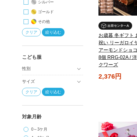
シルバー
ゴールド
その他
お歳暮 冬ギフト 
祝い リーガロイ
アーモンドショ
こども服
8個 RRG-02A /
クワーズ
性別
2,376円
サイズ
対象月齢
0～3ケ月