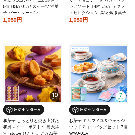
さね ふんわりバームの詰合せ
リーチョコレート カカオサブ
5個 HGA-01A / スイーツ 洋菓
レアソート 14枚 CSA-I / ギフ
子 バームクーヘン
トセレクション 高級 焼き菓子
1,080円
1,080円
和菓子 しっとりと焼き上げた
お菓子 ミルフイユ＆ウェッジ
和風スイートポテト 中島大祥
ウッドティーバッグセット 7個
堂 hitotoe ひととえ こがね芋
WWJ-01A