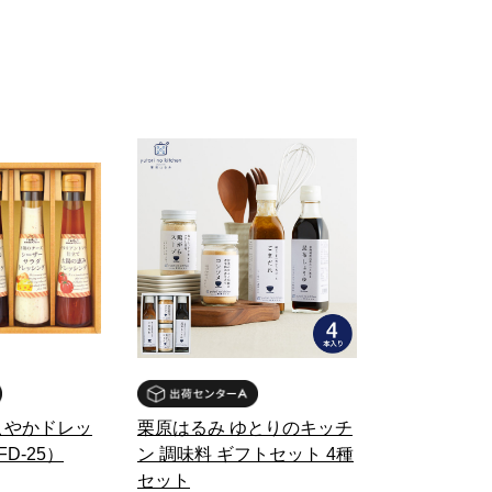
こやかドレッ
栗原はるみ ゆとりのキッチ
D-25）
ン 調味料 ギフトセット 4種
セット