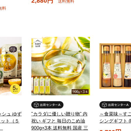
2,880円
送料無料
無料
ッシュ ゆず
"カラダに優しい贈り物" 内
～食菜味～す
セット（５
祝い ギフと 毎日のこめ油
シングギフト (F
）
900g×3本 送料無料 国産 三