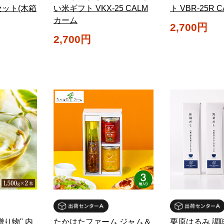
セット(木箱
い米ギフト VKX-25 CALM
ト VBR-25R 
カーム
2,700円
2,700円
り物" 内
たかはたファーム ジャム＆
栗原はるみ 調