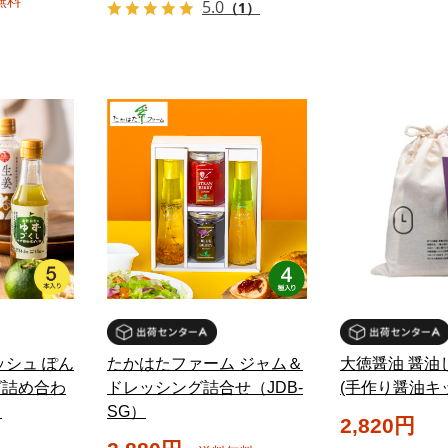
無料
5.0
（1）
ッシュ ぽん
たかはたファーム ジャム＆
大徳醤油 醤油
グ詰め合わ
ドレッシング詰合せ（JDB-
(手作り醤油キ
）
SG）
2,820円