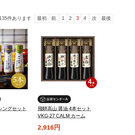
135
件あります
最初
前
1
2
3
4
次
最後
シングセット
飛騨高山 醤油 4本セット
VKG-27 CALM カーム
2,916円