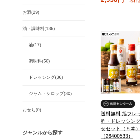
送料
お酒(29)
油・調味料(135)
油(17)
調味料(50)
ドレッシング(36)
ジャム・シロップ(30)
おせち(0)
送料無料 旭フレ
酢・ドレッシン
せセット（５本
ジャンルから探す
（26400533）