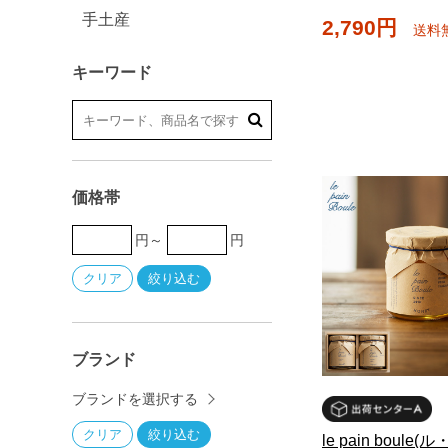
手土産
2,790円
送料
キーワード
価格帯
円～
円
ブランド
ブランドを選択する
le pain boule