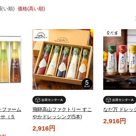
安い順)
価格(高い順)
たファーム
飛騨高山ファクトリー すこ
なだ万 ドレッ
合せ（５
やかドレッシング(5本)
2,916円
2,916円