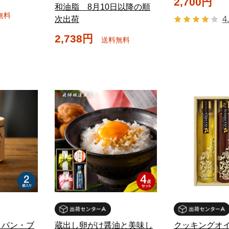
2,700円
和油脂 8月10日以降の順
無料
4
次出荷
2,738円
送料無料
(ル・パン・ブ
蔵出し卵がけ醤油と美味し
クッキングオイ