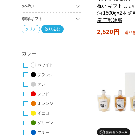
祝い ギフト ま
お祝い
油 1500g×2本 
季節ギフト
産 三和油脂
2,520円
送料
カラー
ホワイト
ブラック
グレー
レッド
オレンジ
イエロー
グリーン
ブルー