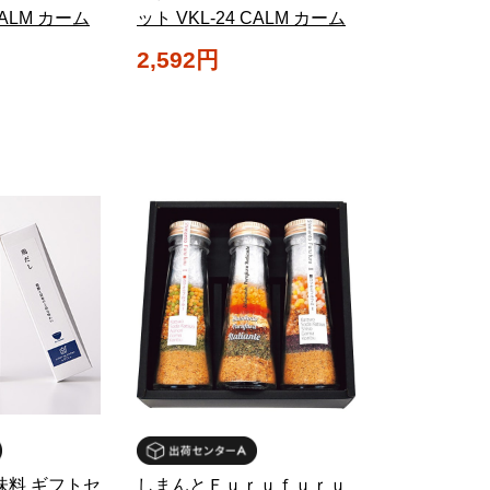
CALM カーム
ット VKL-24 CALM カーム
2,592円
味料 ギフトセ
しまんとＦｕｒｕｆｕｒｕ