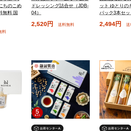
いにちのこめ
ドレッシング詰合せ（JDB-
ット ゆとりの
送料無料 国
04）
パック3本セッ
2,520円
2,494円
送料無料
送
無料